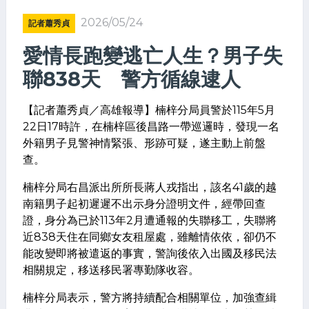
2026/05/24
記者蕭秀貞
愛情長跑變逃亡人生？男子失
聯838天 警方循線逮人
【記者蕭秀貞／高雄報導】楠梓分局員警於115年5月
22日17時許，在楠梓區後昌路一帶巡邏時，發現一名
外籍男子見警神情緊張、形跡可疑，遂主動上前盤
查。
楠梓分局右昌派出所所長蔣人戎指出，該名41歲的越
南籍男子起初遲遲不出示身分證明文件，經帶回查
證，身分為已於113年2月遭通報的失聯移工，失聯將
近838天住在同鄉女友租屋處，雖離情依依，卻仍不
能改變即將被遣返的事實，警詢後依入出國及移民法
相關規定，移送移民署專勤隊收容。
楠梓分局表示，警方將持續配合相關單位，加強查緝