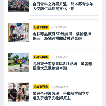
台日青年交流再升溫 熊本縣青少年
大使訪仁武展開文化互動
記者朱國維
2026/08/06
走私毒品藏身3D玩具熊 橋檢指揮
保三、海關跨機關破獲運毒鏈
記者朱國維
2026/08/06
高雄親子遊樂園區8月登場 鳳警籲
搭乘大眾運輸避車潮
記者蕭秀貞
2026/08/06
警民合作展效率 手機殼辨識立功
遺失手機平安物歸原主