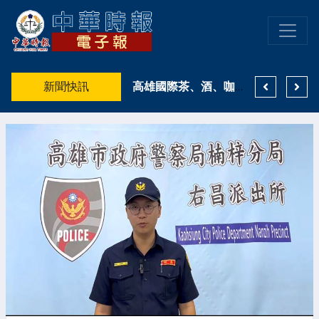
預見未來FORESEEING THE FUTURE 預見不可說
新聞快訊
女網友「千人追蹤」博信任！38歲男險匯30萬投資電子煙 警銀聯手成功攔詐
高雄國際茶、酒、咖啡暨食品展前進高雄展覽館 首次橫跨南北雙館 共創港都飲食派對