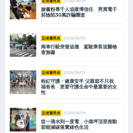
記者蕭秀貞
2026/08/09
臉書粉專千人追蹤博信任 男買電子
菸險陷30萬詐騙圈套
記者蕭秀貞
2026/08/09
兩車行駛突發追撞 駕駛乘客送醫檢
查無礙
記者蕭秀貞
2026/08/09
粉紅守護・健康安平 父親節不只祝
福爸爸 更要守護生命中最重要的女
性
記者蕭秀貞
2026/08/09
從一滴水到一度電 小港坪頂里推動
節能減碳落實綠色生活