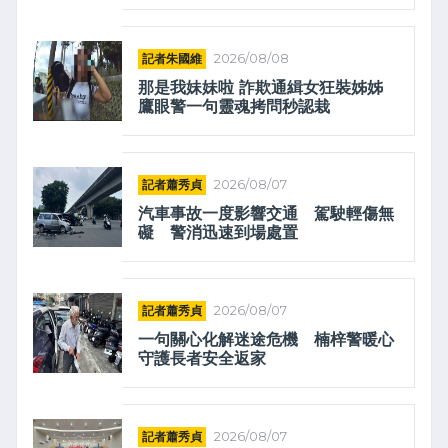
記者朱國維
2026/08/08
那是我妹妹啦 詐欺通緝女狂裝姊姊
鷹眼警一句靈魂拷問秒認栽
記者蕭秀貞
2026/08/07
汽車事故一度影響交通 駕駛輕傷無
礙 警消迅速到場處置
記者蕭秀貞
2026/08/07
一句關心化解迷途危機 楠梓警暖心
守護長者安全返家
記者蕭秀貞
2026/08/07