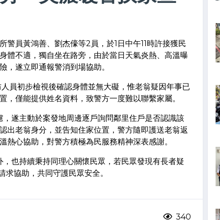
警員黃鴻善、劉杰儫等2員，於1日中午11時許接獲民
身體不適，獨自坐在路旁，由於當日天氣炎熱、高溫曝
險，遂立即通報警消到場協助。
防人員初步檢視後確認身體並無大礙，惟老翁疑因年事已
置，僅能提供姓名資料，致警方一度難以聯繫家屬。
慮，遂主動於案發地周邊逐戶詢問鄰里住戶是否認識該
認出老翁身分，並告知住家位置，警方隨即護送老翁返
溫熱心協助，對警方積極為民服務精神深表感謝。
外，也持續秉持同理心關懷民眾，若民眾發現有長者疑
19請求協助，共同守護民眾安全。
340