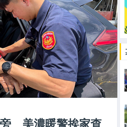
旁 美濃暖警挨家查