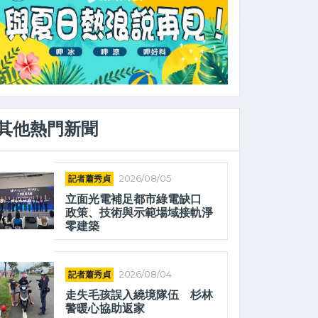
其他熱門新聞
記者蕭秀貞
2026/08/05
立面光電補足都市綠電缺口
政策、技術與示範場域接軌淨
零建築
記者蕭秀貞
2026/08/04
走失毛孩誤入繞境隊伍 杉林
警暖心協助返家