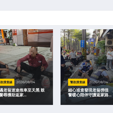
警政搜查線
2026/08/04
警政搜查線
2026/08/04
邁老翁迷途推車至天黑 鼓
細心巡查發現老翁徬徨 
警尋獲助返家...
警暖心陪伴守護返家路...