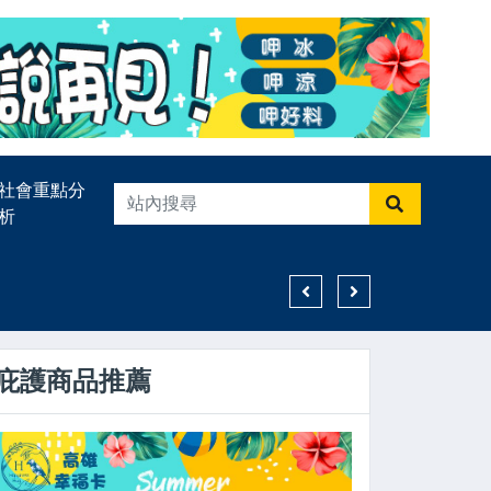
社會重點分
析
高雄市鳳山文衡殿115年普
庇護商品推薦