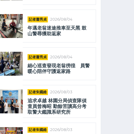
記者蕭秀貞
2026/08/04
年邁老翁迷途推車至天黑 鼓
山警尋獲助返家
記者蕭秀貞
2026/08/04
細心巡查發現老翁徬徨 員警
暖心陪伴守護返家路
記者朱國維
2026/08/03
追求卓越 林園分局偵查隊偵
查員曾梅昭 勤餘苦讀高分考
取警大鑑識系研究所
記者朱國維
2026/08/03