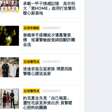
承載一甲子情感記憶 高市刑
大「窩HOME」啟用打造警民
暖心新基地
記者朱國維
2026/08/03
泰籍車手搭機前夕遭鳳警查
獲 巡邏警敏銳查緝阻斷詐團
金流
記者蕭秀貞
2026/08/03
迷途老翁忘返家路 博愛四路
警暖心護送返家
記者蕭秀貞
2026/08/03
約克夏走失竟「自己報案」
靈性毛孩直奔派出所 員警暖
心照料助團圓