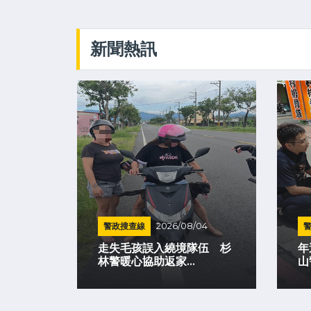
新聞熱訊
警政搜查線
2026/08/04
電缺
範場域
走失毛孩誤入繞境隊伍 杉
年
林警暖心協助返家...
山