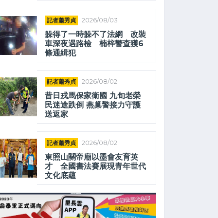
記者蕭秀貞
2026/08/03
躲得了一時躲不了法網 改裝
車深夜遇路檢 楠梓警查獲6
條通緝犯
記者蕭秀貞
2026/08/02
昔日戎馬保家衛國 九旬老榮
民迷途跌倒 燕巢警接力守護
送返家
記者蕭秀貞
2026/08/02
東照山關帝廟以墨會友育英
才 全國書法賽展現青年世代
文化底蘊