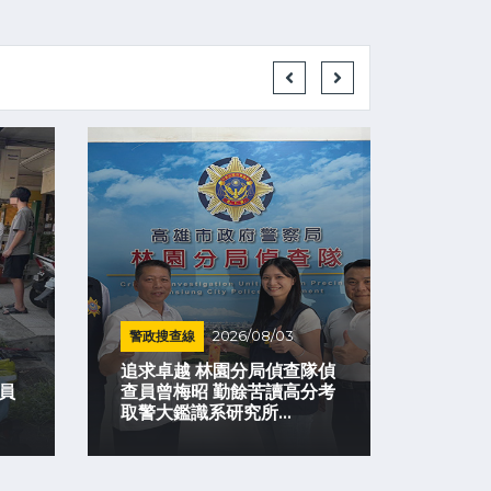
警政搜查線
2026/08/03
警政搜
追求卓越 林園分局偵查隊偵
承載一
員
查員曾梅昭 勤餘苦讀高分考
刑大「
取警大鑑識系研究所...
警民暖