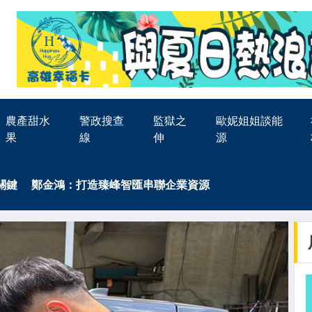
農產甜水
警政搜查
監獄之
歐妮姐姐談能
果
線
伸
源
I關鍵 鄭金鴻：打造臻峰智匯串聯企業資源