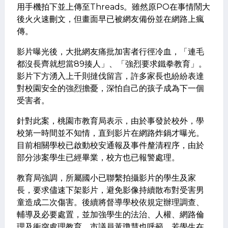
用手機拍下並上傳至Threads。雖然原PO在事情鬧大
後火火速刪文，但畫面早已被網友備份並在網路上瘋
傳。
影片曝光後，大批網友痛批加害者行徑冷血，「連毛
都沒長齊就想當89揍人」、「強烈要求鐵拳教育」。
影片下方湧入上千則撻伐留言，許多家長也紛紛表達
對校園安全的強烈擔憂，深怕自己的孩子成為下一個
受害者。
針對此案，桃園市教育局表示，由於事發於校外，學
校第一時間並不知情，直到影片在網路炸鍋才曝光。
目前相關學校已啟動校安通報及事件釐清程序，由於
部分涉案學生已經畢業，校方也已報警處理。
教育局強調，所屬國小已聯繫拍攝影片的學生及家
長，要求儘速下架影片，避免影像持續散布對受害男
童造成二次傷害。後續將督導學校依規定辦理調查、
輔導及必要處置，並加強學生的法治、人權、網路倫
理及衝突處理教育。市議員黃瓊慧也呼籲，若學生在