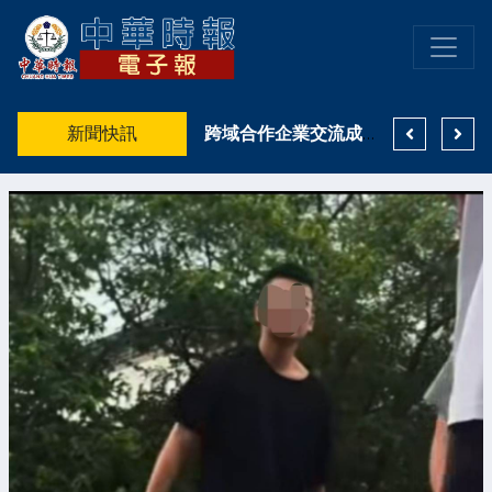
食安風波延燒 高雄大遠百提供消費者不同於一般通路的食用油選擇
新聞快訊
高雄市「樂動長明」音樂祭熱鬧登場 8月15日邀民眾逛商圈、聽音樂、享美食！
跨域合作企業交流成AI關鍵 鄭金鴻：打造臻峰智匯串聯企業資源