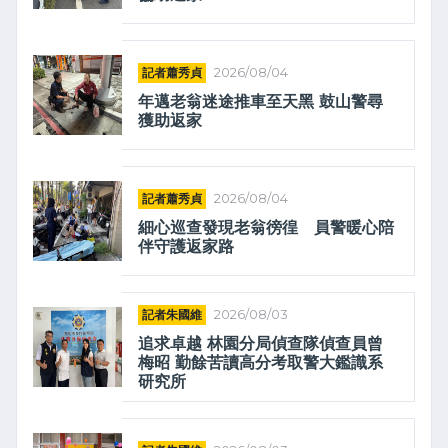
記者蕭秀貞
2026/08/04
年邁老翁迷途推車至天黑 鼓山警尋
獲助返家
記者蕭秀貞
2026/08/04
細心巡查發現老翁徬徨 員警暖心陪
伴守護返家路
記者朱國維
2026/08/03
追求卓越 林園分局偵查隊偵查員曾
梅昭 勤餘苦讀高分考取警大鑑識系
研究所