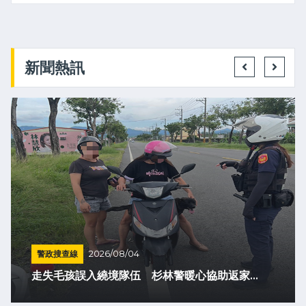
新聞熱訊
警政搜查線
2026/08/04
走失毛孩誤入繞境隊伍 杉林警暖心協助返家...