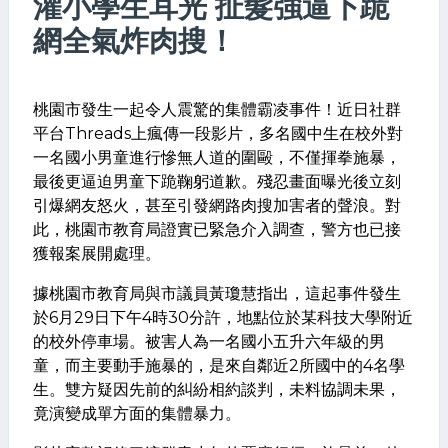
灌小學生耳光 扯髮強逼下跪
網全氣炸肉搜！
桃園市發生一起令人震驚的集體霸凌事件！近日社群
平台Threads上瘋傳一段影片，多名國中生在校外對
一名國小男童進行慘無人道的圍毆，不僅揮拳施暴，
最後更逼迫男童下跪鞠躬道歉。殘忍畫面曝光後立刻
引爆網友怒火，甚至引發網路肉搜加害者的聲浪。對
此，桃園市教育局證實已緊急介入調查，警方也已接
獲報案展開處理。
據桃園市教育局與市議員黃瓊慧指出，這起事件發生
於6月29日下午4時30分許，地點位於某科技大學附近
的校外停車場。被害人為一名國小五升六年級的男
童，而主要動手施暴的，是來自鄰近2所國中的4名學
生。雙方疑因先前的糾紛相約談判，未料協調未果，
竟演變成單方面的集體暴力。