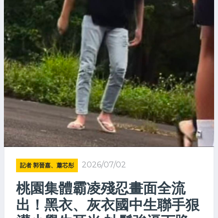
2026/07/02
記者 郭晉嘉、蕭芯彤
桃園集體霸凌殘忍畫面全流
出！黑衣、灰衣國中生聯手狠