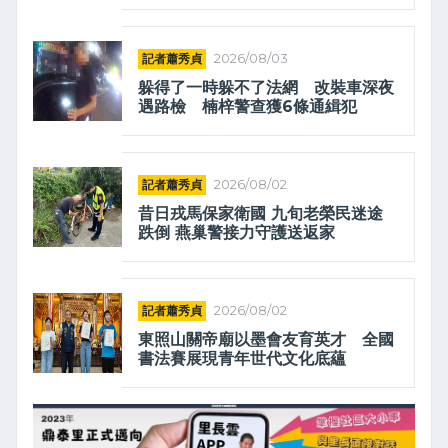
記者蕭秀貞
2026/08/03
躲得了一時躲不了法網 改裝車深夜
遇路檢 楠梓警查獲6條通緝犯
記者蕭秀貞
2026/08/02
昔日戎馬保家衛國 九旬老榮民迷途
跌倒 燕巢警接力守護送返家
記者蕭秀貞
2026/08/02
東照山關帝廟以墨會友育英才 全國
書法賽展現青年世代文化底蘊