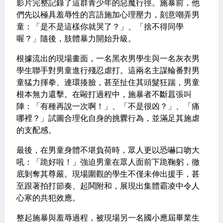
影片完整記錄了這群青少年的惡魔行徑。施暴前，他
們先以極具羞辱性的言語施加心理壓力，刻意嘲弄男
童：「是不是這樣你就哭了？」、「捨不得同學
喔？」隨後，肢體暴力開始升級。
根據流出的現場畫面，一名黑衣男學生與一名灰衣男
學生聯手對男童進行殘忍虐打。這兩名主謀輪番對男
童猛力揮拳、連環揍臉，甚至扯住其頭髮狂踹，男童
根本無力還擊。在毆打過程中，施暴者不斷囂張叫
陣：「有種再說一次啊！」、「不是很凶？」、「痛
哪裡？」試圖合理化自身的挑釁行為，並滿足其施虐
的支配感。
最後，在男童身體不堪負荷時，眾人更以恐嚇口吻大
吼：「跪好啦！」強迫男童在眾人面前下跪鞠躬，徹
底剝奪其尊嚴。現場圍觀的學生不僅未伸出援手，甚
至跟著拍打節奏、起鬨附和，展現出集體霸凌中令人
心寒的共犯效應。
整起施暴與羞辱過程，被現場另一名國小應屆畢業生