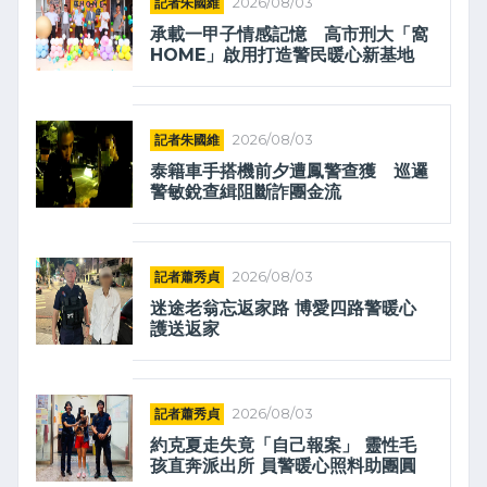
記者朱國維
2026/08/03
承載一甲子情感記憶 高市刑大「窩
HOME」啟用打造警民暖心新基地
記者朱國維
2026/08/03
泰籍車手搭機前夕遭鳳警查獲 巡邏
警敏銳查緝阻斷詐團金流
記者蕭秀貞
2026/08/03
迷途老翁忘返家路 博愛四路警暖心
護送返家
記者蕭秀貞
2026/08/03
約克夏走失竟「自己報案」 靈性毛
孩直奔派出所 員警暖心照料助團圓