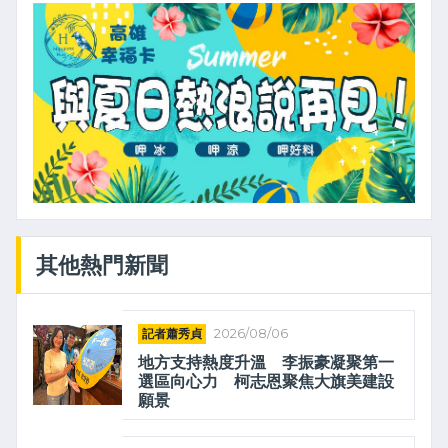
其他熱門新聞
記者蕭秀貞
2026/08/06
地方支持熱度升溫 李振豪凝聚第一
選區向心力 柯志恩聚焦大旗美建設
願景