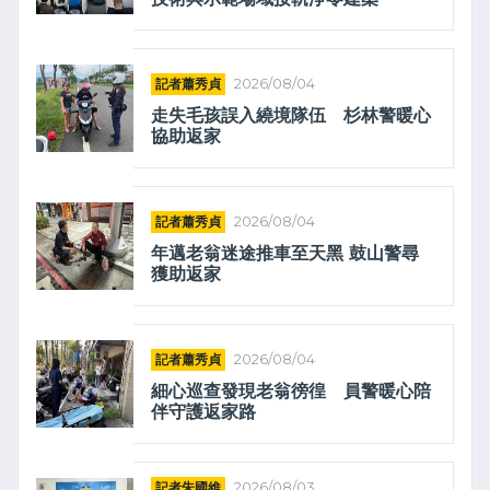
記者蕭秀貞
2026/08/04
走失毛孩誤入繞境隊伍 杉林警暖心
協助返家
記者蕭秀貞
2026/08/04
年邁老翁迷途推車至天黑 鼓山警尋
獲助返家
記者蕭秀貞
2026/08/04
細心巡查發現老翁徬徨 員警暖心陪
伴守護返家路
記者朱國維
2026/08/03