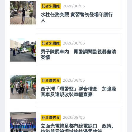
記者朱國維
2026/08/05
水柱任務突襲 實習警初登場守護行
人
記者朱國維
2026/08/05
男子陳屍車內 鳳警調閱監視器釐清
案情
記者蕭秀貞
2026/08/05
西子灣「環警監」聯合稽查 加強噪
音車及違規改裝車輛查察
記者蕭秀貞
2026/08/05
立面光電補足都市綠電缺口 政策、
技術與示範場域接軌淨零建築