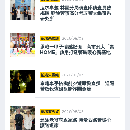
追求卓越 林園分局偵查隊偵查員曾
梅昭 勤餘苦讀高分考取警大鑑識系
研究所
記者朱國維
2026/08/03
承載一甲子情感記憶 高市刑大「窩
HOME」啟用打造警民暖心新基地
記者朱國維
2026/08/03
泰籍車手搭機前夕遭鳳警查獲 巡邏
警敏銳查緝阻斷詐團金流
記者蕭秀貞
2026/08/03
迷途老翁忘返家路 博愛四路警暖心
護送返家