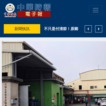
許雅涵直直播熱門短劇推薦出爐！3部抖音熱度口碑雙優作品一次看 《野火燎原》登真人短劇榜冠軍
新聞快訊
高雄親子遊樂園區8月登場 高雄市鳳山警籲搭乘大眾運輸避車潮
不只是付清節！原鄉天籟致敬「警界鐵漢」！高市警少年隊融了波麗士爸爸的心