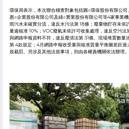
環保局表示，本次聯合稽查對象包括圓○環保股份有限公司
惠○企業股份有限公司及綠○實業股份有限公司等4家事業機
雨污水未確實分流，違反水污法第 18條；廢棄物貯存未依
量逾核准 10%；VOC廢氣未依許可收集處理，違反空污法第
與網路申報資料不符，違反廢清法第 31條。現場堆置數量涉
第 4款規定；4月網路申報收受量與核准質量平衡圖差距
規裁罰。另涉及其他法規事項，則由各權責機關依法辦理