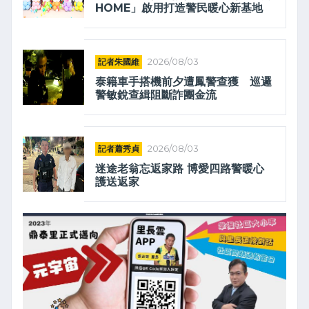
HOME」啟用打造警民暖心新基地
記者朱國維
2026/08/03
泰籍車手搭機前夕遭鳳警查獲 巡邏
警敏銳查緝阻斷詐團金流
記者蕭秀貞
2026/08/03
迷途老翁忘返家路 博愛四路警暖心
護送返家