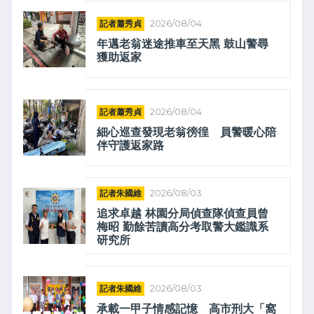
記者蕭秀貞
2026/08/04
年邁老翁迷途推車至天黑 鼓山警尋
獲助返家
記者蕭秀貞
2026/08/04
細心巡查發現老翁徬徨 員警暖心陪
伴守護返家路
記者朱國維
2026/08/03
追求卓越 林園分局偵查隊偵查員曾
梅昭 勤餘苦讀高分考取警大鑑識系
研究所
記者朱國維
2026/08/03
承載一甲子情感記憶 高市刑大「窩