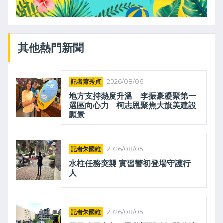
其他熱門新聞
記者蕭秀貞
2026/08/06
地方支持熱度升溫 李振豪凝聚第一
選區向心力 柯志恩聚焦大旗美建設
願景
記者朱國維
2026/08/05
水柱任務突襲 實習警初登場守護行
人
記者朱國維
2026/08/05