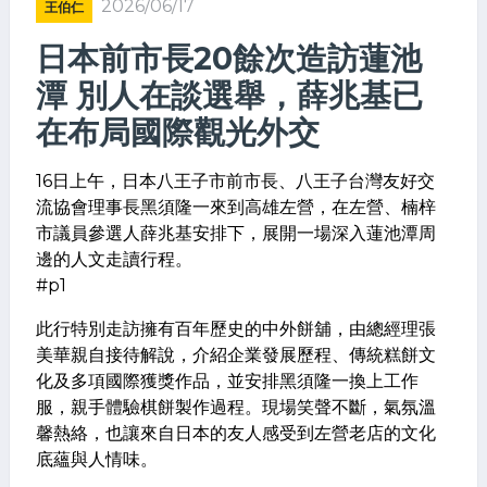
2026/06/17
王伯仁
日本前市長20餘次造訪蓮池
潭 別人在談選舉，薛兆基已
在布局國際觀光外交
16日上午，日本八王子市前市長、八王子台灣友好交
流協會理事長黑須隆一來到高雄左營，在左營、楠梓
市議員參選人薛兆基安排下，展開一場深入蓮池潭周
邊的人文走讀行程。
#p1
此行特別走訪擁有百年歷史的中外餅舖，由總經理張
美華親自接待解說，介紹企業發展歷程、傳統糕餅文
化及多項國際獲獎作品，並安排黑須隆一換上工作
服，親手體驗棋餅製作過程。現場笑聲不斷，氣氛溫
馨熱絡，也讓來自日本的友人感受到左營老店的文化
底蘊與人情味。