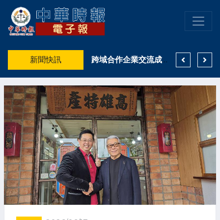
食安風波延燒 高雄大遠百提供消費者不同於一般通路的食用油選擇
新聞快訊
高雄市「樂動長明」音樂祭熱鬧登場 8月15日邀民眾逛商圈、聽音樂、享美食！
跨域合作企業交流成AI關鍵 鄭金鴻：打造臻峰智匯串聯企業資源