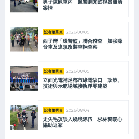
男子陳屍車內 鳳警調閱監視器釐清
案情
記者蕭秀貞
2026/08/05
西子灣「環警監」聯合稽查 加強噪
音車及違規改裝車輛查察
記者蕭秀貞
2026/08/05
立面光電補足都市綠電缺口 政策、
技術與示範場域接軌淨零建築
記者蕭秀貞
2026/08/04
走失毛孩誤入繞境隊伍 杉林警暖心
協助返家