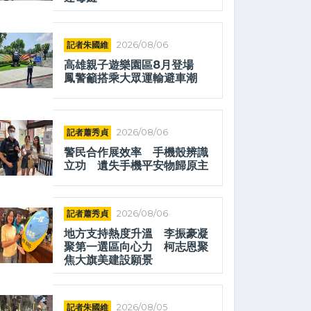
記者朱國維
2026/08/06
高雄親子遊樂園區8月登場
鳳警籲搭乘大眾運輸避車潮
記者蕭秀貞
2026/08/06
警民合作展效率 手機殼辨識
立功 遺失手機平安物歸原主
記者蕭秀貞
2026/08/06
地方支持熱度升溫 李振豪凝
聚第一選區向心力 柯志恩聚
焦大旗美建設願景
記者朱國維
2026/08/05