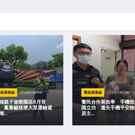
警政搜查線
2026/08/06
警政搜查線
2026/08/06
雄親子遊樂園區8月登
警民合作展效率 手機殼
 鳳警籲搭乘大眾運輸避
識立功 遺失手機平安物
...
原主...