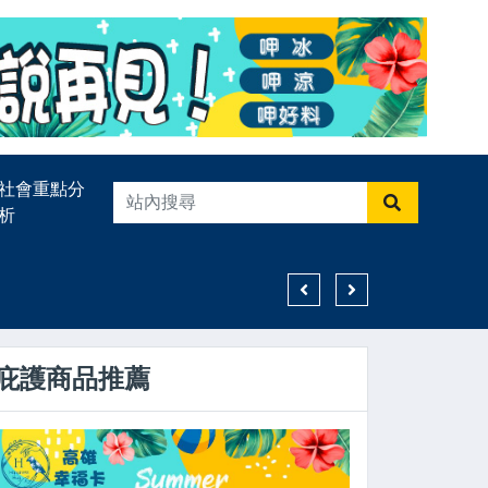
社會重點分
析
高雄親子遊樂園區8月登場
庇護商品推薦