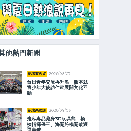
其他熱門新聞
記者蕭秀貞
2026/08/07
台日青年交流再升溫 熊本縣
青少年大使訪仁武展開文化互
動
記者朱國維
2026/08/06
走私毒品藏身3D玩具熊 橋
檢指揮保三、海關跨機關破獲
運毒鏈