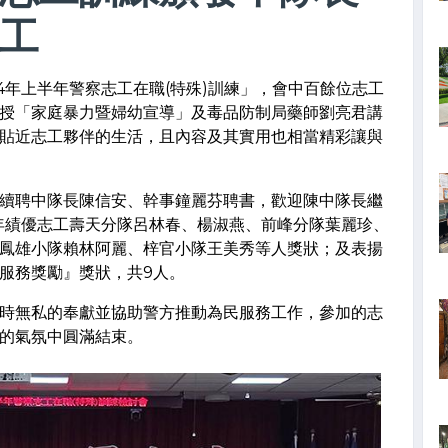
工
4年上半年警察志工在職(特殊)訓練」，會中百餘位志工
授「家庭暴力暨婦幼宣導」及毒品防制局藥師劉亮君講
貼近志工夥伴的生活，且內容及其實用也相當精彩讓與
聘中隊長陳信安、幹事鐘麗芬聘書，歡迎陳中隊長繼
半年績優志工壽天分隊呂林春、楊淑燕、前峰分隊葉麗珍、
鳳雄小隊賴林阿麗、梓官小隊王美秀等人獎狀；及表揚
服務獎勵』獎狀，共9人。
無私的奉獻並協助警方推動為民服務工作，參加的志
的氣氛中圓滿結束。