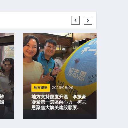
地方鄉里
2026/08/06
警政搜
辨
地方支持熱度升溫 李振豪
歸
凝聚第一選區向心力 柯志
水柱任
恩聚焦大旗美建設願景...
守護行人