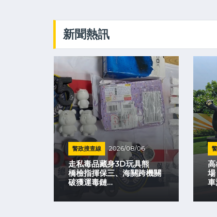
新聞熱訊
警政搜查線
2026/08/06
 熊本
走私毒品藏身3D玩具熊
高
展開文
橋檢指揮保三、海關跨機關
場
破獲運毒鏈...
車潮