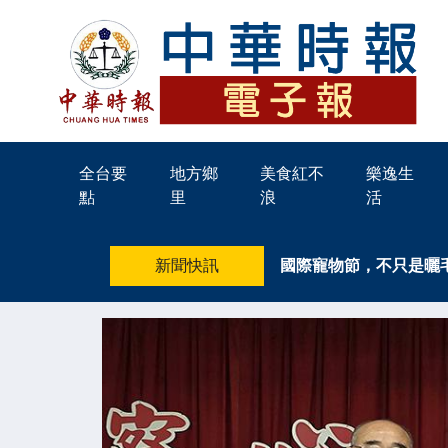
全台要
地方鄉
美食紅不
樂逸生
點
里
浪
活
新聞快訊
國際寵物節，不只是曬