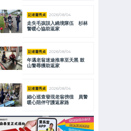
記者蕭秀貞
2026/08/04
走失毛孩誤入繞境隊伍 杉林
警暖心協助返家
記者蕭秀貞
2026/08/04
年邁老翁迷途推車至天黑 鼓
山警尋獲助返家
記者蕭秀貞
2026/08/04
細心巡查發現老翁徬徨 員警
暖心陪伴守護返家路