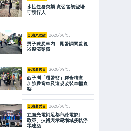
水柱任務突襲 實習警初登場
守護行人
記者朱國維
2026/08/05
男子陳屍車內 鳳警調閱監視
器釐清案情
記者蕭秀貞
2026/08/05
西子灣「環警監」聯合稽查
加強噪音車及違規改裝車輛查
察
記者蕭秀貞
2026/08/05
立面光電補足都市綠電缺口
政策、技術與示範場域接軌淨
零建築