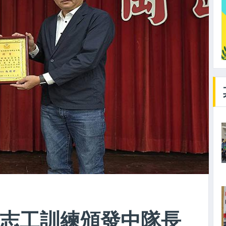
志工訓練頒發中隊長