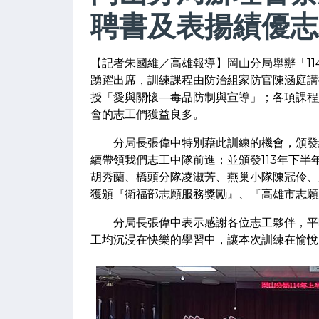
聘書及表揚績優志
【記者朱國維／高雄報導】岡山分局舉辦「11
踴躍出席，訓練課程由防治組家防官陳涵庭講
授「愛與關懷—毒品防制與宣導」；各項課程
會的志工們獲益良多。
分局長張偉中特別藉此訓練的機會，頒發續
續帶領我們志工中隊前進；並頒發113年下
胡秀蘭、橋頭分隊凌淑芳、燕巢小隊陳冠伶、
獲頒『衛福部志願服務獎勵』、『高雄市志願
分局長張偉中表示感謝各位志工夥伴，平時
工均沉浸在快樂的學習中，讓本次訓練在愉悅