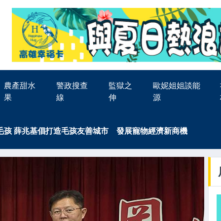
農產甜水
警政搜查
監獄之
歐妮姐姐談能
果
線
伸
源
毛孩 薛兆基倡打造毛孩友善城市 發展寵物經濟新商機