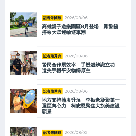
記者朱國維
2026/08/06
高雄親子遊樂園區8月登場 鳳警籲
搭乘大眾運輸避車潮
記者蕭秀貞
2026/08/06
警民合作展效率 手機殼辨識立功
遺失手機平安物歸原主
記者蕭秀貞
2026/08/06
地方支持熱度升溫 李振豪凝聚第一
選區向心力 柯志恩聚焦大旗美建設
願景
記者朱國維
2026/08/05