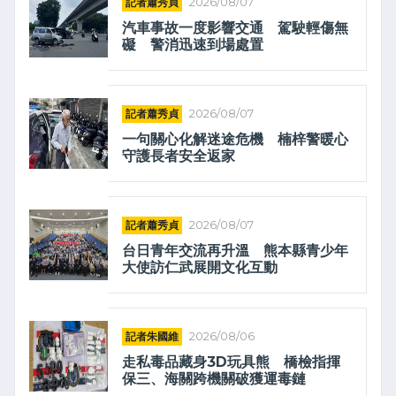
記者蕭秀貞
2026/08/07
汽車事故一度影響交通 駕駛輕傷無
礙 警消迅速到場處置
記者蕭秀貞
2026/08/07
一句關心化解迷途危機 楠梓警暖心
守護長者安全返家
記者蕭秀貞
2026/08/07
台日青年交流再升溫 熊本縣青少年
大使訪仁武展開文化互動
記者朱國維
2026/08/06
走私毒品藏身3D玩具熊 橋檢指揮
保三、海關跨機關破獲運毒鏈