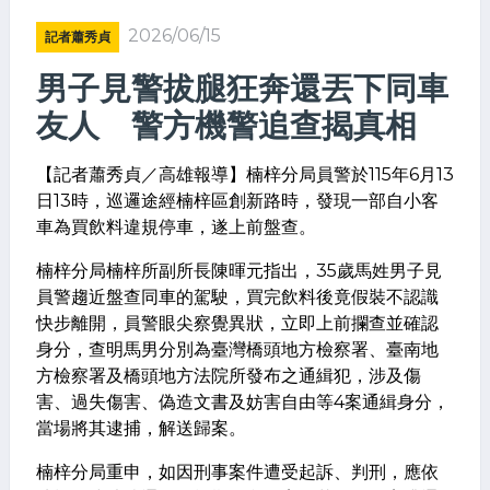
2026/06/15
記者蕭秀貞
男子見警拔腿狂奔還丟下同車
友人 警方機警追查揭真相
【記者蕭秀貞／高雄報導】楠梓分局員警於115年6月13
日13時，巡邏途經楠梓區創新路時，發現一部自小客
車為買飲料違規停車，遂上前盤查。
楠梓分局楠梓所副所長陳暉元指出，35歲馬姓男子見
員警趨近盤查同車的駕駛，買完飲料後竟假裝不認識
快步離開，員警眼尖察覺異狀，立即上前攔查並確認
身分，查明馬男分別為臺灣橋頭地方檢察署、臺南地
方檢察署及橋頭地方法院所發布之通緝犯，涉及傷
害、過失傷害、偽造文書及妨害自由等4案通緝身分，
當場將其逮捕，解送歸案。
楠梓分局重申，如因刑事案件遭受起訴、判刑，應依