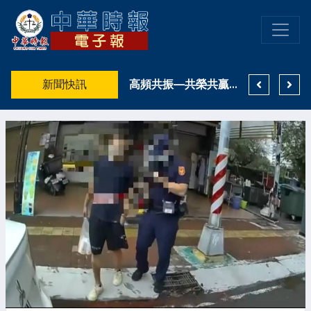
《茶葉少女》攜手 NOXCAT 推聯名 U 卡！2026 文博會跨界登場
新聞快訊
低空經濟－職場轉型，首先必須轉化思惟：由平面昇華至立體
高頻共振—共榮共贏…