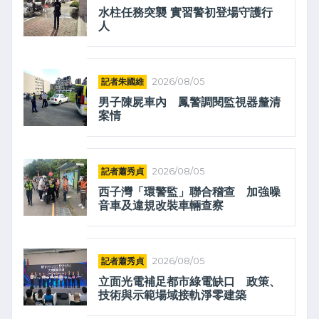
水柱任務突襲 實習警初登場守護行
人
記者朱國維
2026/08/05
男子陳屍車內 鳳警調閱監視器釐清
案情
記者蕭秀貞
2026/08/05
西子灣「環警監」聯合稽查 加強噪
音車及違規改裝車輛查察
記者蕭秀貞
2026/08/05
立面光電補足都市綠電缺口 政策、
技術與示範場域接軌淨零建築