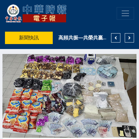
《茶葉少女》攜手 NOXCAT 推聯名 U 卡！2026 文博會跨界登場
新聞快訊
低空經濟－職場轉型，首先必須轉化思惟：由平面昇華至立體
高頻共振—共榮共贏…