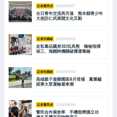
記者蕭秀貞
2026/08/07
台日青年交流再升溫 熊本縣青少年
大使訪仁武展開文化互動
記者朱國維
2026/08/06
走私毒品藏身3D玩具熊 橋檢指揮
保三、海關跨機關破獲運毒鏈
記者朱國維
2026/08/06
高雄親子遊樂園區8月登場 鳳警籲
搭乘大眾運輸避車潮
記者蕭秀貞
2026/08/06
警民合作展效率 手機殼辨識立功