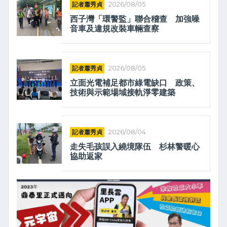
記者蕭秀貞
2026/08/05
西子灣「環警監」聯合稽查 加強噪
音車及違規改裝車輛查察
記者蕭秀貞
2026/08/05
立面光電補足都市綠電缺口 政策、
技術與示範場域接軌淨零建築
記者蕭秀貞
2026/08/04
走失毛孩誤入繞境隊伍 杉林警暖心
協助返家