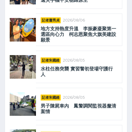
遺失手機平安物歸原主
記者蕭秀貞
2026/08/06
地方支持熱度升溫 李振豪凝聚第一
選區向心力 柯志恩聚焦大旗美建設
願景
記者朱國維
2026/08/05
水柱任務突襲 實習警初登場守護行
人
記者朱國維
2026/08/05
男子陳屍車內 鳳警調閱監視器釐清
案情