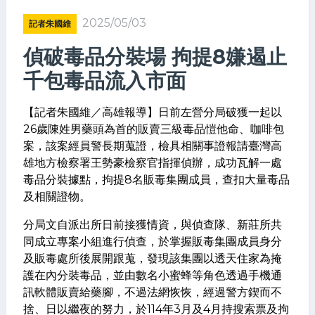
2025/05/03
記者朱國維
偵破毒品分裝場 拘提8嫌遏止
千包毒品流入市面
【記者朱國維／高雄報導】日前左營分局破獲一起以
26歲陳姓男藥頭為首的販賣三級毒品愷他命、咖啡包
案，該案經員警長期蒐證，檢具相關事證報請臺灣高
雄地方檢察署王勢豪檢察官指揮偵辦，成功瓦解一處
毒品分裝據點，拘提8名販毒集團成員，查扣大量毒品
及相關證物。
分局文自派出所日前接獲情資，與偵查隊、新莊所共
同成立專案小組進行偵查，於掌握販毒集團成員身分
及販毒處所後展開跟蒐，發現該集團以透天住家為掩
護在內分裝毒品，並由數名小蜜蜂等角色透過手機通
訊軟體販賣給藥腳，不過法網恢恢，經過警方鍥而不
捨、日以繼夜的努力，於114年3月及4月持搜索票及拘