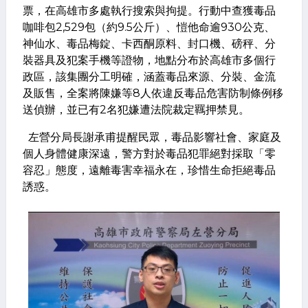
票，在高雄市多處執行搜索與拘提。行動中查獲毒品
咖啡包2,529包（約9.5公斤）、愷他命逾930公克、
神仙水、毒品梅錠、卡西酮原料、封口機、磅秤、分
裝器具及犯案手機等證物，地點分布於高雄市多個行
政區，該集團分工明確，涵蓋毒品來源、分裝、金流
及販售，全案將陳嫌等8人依違反毒品危害防制條例移
送偵辦，並已有2名犯嫌遭法院裁定羈押禁見。
左營分局長謝承甫提醒民眾，毒品影響社會、家庭及
個人身體健康深遠，警方對於毒品犯罪絕對採取「零
容忍」態度，遠離毒害幸福永在，珍惜生命拒絕毒品
誘惑。