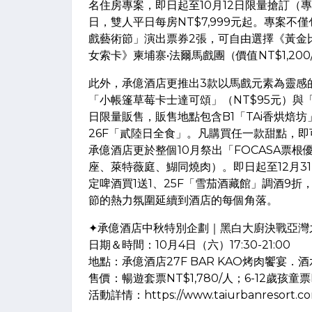
名住房專案，即日起至10月12日限量搶訂（專
日，雙人平日每房NT$7,999元起。專案不
戲藝術節」演出票券2張，可自由選擇《黃金比例
女索卡》柬埔寨•法爾馬戲團（價值NT$1,2
此外，承億酒店更推出3款以馬戲元素為靈感的
「小帳篷草莓卡士達可頌」（NT$95元）與「紅
日限量販售，販售地點包含B1「TAi香烘焙坊」、1F
26F「貳陸日全食」。凡購買任一款甜點，即
承億酒店更於整個10月祭出「FOCASA票
座、萊特薇庭、鰗同燒肉）。即日起至12月31
定啤酒買1送1、25F「雪茄酒藏館」調酒9折，
節的熱力氛圍延續到酒店的每個角落。
✦承億酒店中秋特別企劃｜黑白大廚決戰亞灣
日期＆時間：10月4日（六）17:30-21:00
地點：承億酒店27F BAR KAO烤肉饗宴．酒
售價：暢遊套票NT$1,780/人；6-12歲孩童票
活動詳情：https://www.taiurbanresort.com