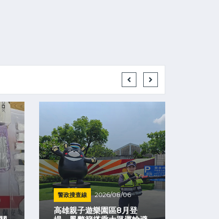
警政搜查線
2026/08/06
警政搜
熊
高雄親子遊樂園區8月登
警民合