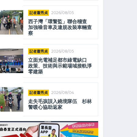
記者蕭秀貞
2026/08/05
西子灣「環警監」聯合稽查
加強噪音車及違規改裝車輛查
察
記者蕭秀貞
2026/08/05
立面光電補足都市綠電缺口
政策、技術與示範場域接軌淨
零建築
記者蕭秀貞
2026/08/04
走失毛孩誤入繞境隊伍 杉林
警暖心協助返家