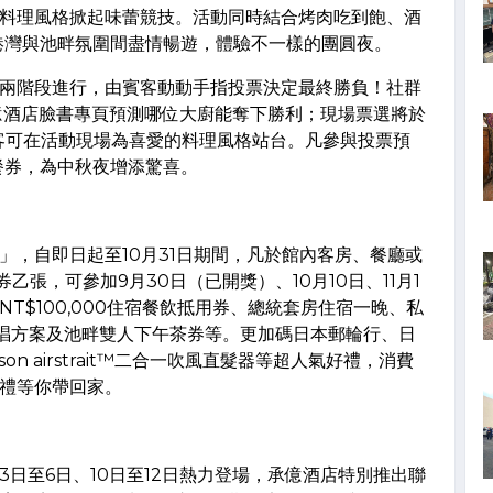
料理風格掀起味蕾競技。活動同時結合烤肉吃到飽、酒
港灣與池畔氛圍間盡情暢遊，體驗不一樣的團圓夜。
兩階段進行，由賓客動動手指投票決定最終勝負！社群
於承億酒店臉書專頁預測哪位大廚能奪下勝利；現場票選將於
開放，賓客可在活動現場為喜愛的料理風格站台。凡參與投票預
餐餐券，為中秋夜增添驚喜。
」，自即日起至10月31日期間，凡於館內客房、餐廳或
券乙張，可參加9月30日（已開獎）、10月10日、11月1
T$100,000住宿餐飲抵用券、總統套房住宿一晚、私
夜唱方案及池畔雙人下午茶券等。更加碼日本郵輪行、日
及Dyson airstrait™二合一吹風直髮器等超人氣好禮，消費
禮等你帶回家。
0月3日至6日、10日至12日熱力登場，承億酒店特別推出聯