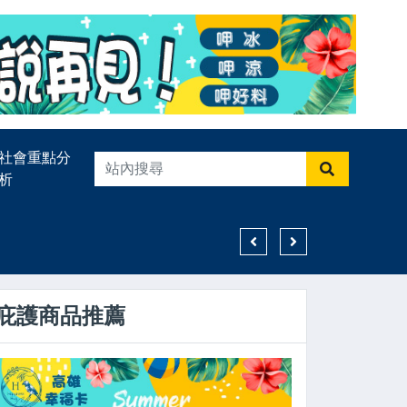
社會重點分
析
預見未來FORESEEING TH
庇護商品推薦