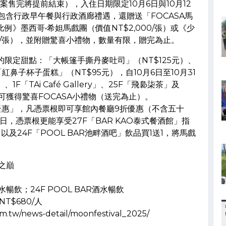
案售完將提前結束），入住日期限定10月6日與10月12
僅包含行政早午餐與行政酒廊禮遇，還贈送「FOCASA馬
》墨西哥•希妲馬戲團（價值NT$2,000/張）或《少
00/張），並附贈驚喜小禮物，數量有限，贈完為止。
限定甜點：「大帳篷手撕丹麥吐司」（NT$125元）、
鼻子杯子蛋糕」（NT$95元），自10月6日至10月31
「TAi Café Gallery」、25F「飛裊柒茶」及
可獲得驚喜FOCASA小禮物（送完為止）。
根優惠」，凡憑票根即可享館內餐廳9折優惠（不含五十
日，憑票根更能享受27F「BAR KAO泰式餐酒館」指
以及24F「POOL BAR池畔酒吧」飲品買1送1，將馬戲
之巔
水暢飲；24F POOL BAR酒水暢飲
NT$680/人
.tw/news-detail/moonfestival_2025/