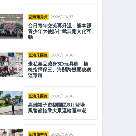
記者蕭秀貞
2026/08/07
台日青年交流再升溫 熊本縣
青少年大使訪仁武展開文化互
動
記者朱國維
2026/08/06
走私毒品藏身3D玩具熊 橋
檢指揮保三、海關跨機關破獲
運毒鏈
記者朱國維
2026/08/06
高雄親子遊樂園區8月登場
鳳警籲搭乘大眾運輸避車潮
記者蕭秀貞
2026/08/06