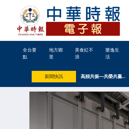
全台要
地方鄉
美食紅不
樂逸生
點
里
浪
活
新聞快訊
高頻共振—共榮共贏…