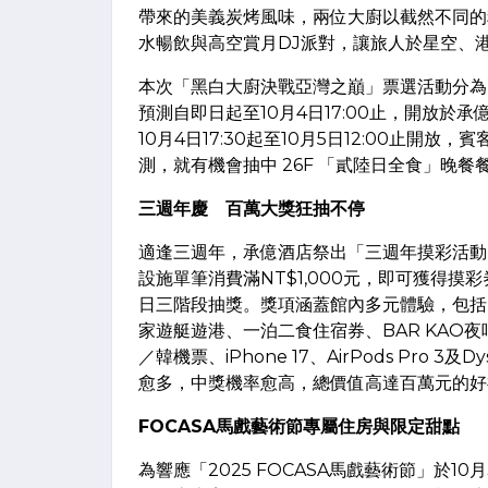
帶來的美義炭烤風味，兩位大廚以截然不同的
水暢飲與高空賞月DJ派對，讓旅人於星空、
本次「黑白大廚決戰亞灣之巔」票選活動分為
預測自即日起至10月4日17:00止，開放
10月4日17:30起至10月5日12:00止
測，就有機會抽中 26F 「貳陸日全食」晚
三週年慶 百萬大獎狂抽不停
適逢三週年，承億酒店祭出「三週年摸彩活動
設施單筆消費滿NT$1,000元，即可獲得摸彩
日三階段抽獎。獎項涵蓋館內多元體驗，包括N
家遊艇遊港、一泊二食住宿券、BAR KAO
／韓機票、iPhone 17、AirPods Pro 3
愈多，中獎機率愈高，總價值高達百萬元的好
FOCASA馬戲藝術節專屬住房與限定甜點
為響應「2025 FOCASA馬戲藝術節」於1