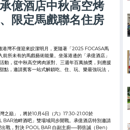
承億酒店中秋高空烤
、限定馬戲聯名住房
港灣不僅迎來皎潔明月，更隨著「2025 FOCASA馬
注入前所未有的馬戲藝術能量。坐落港邊的「承億酒店」
活動，從中秋高空烤肉派對、三週年百萬抽獎，到應援
與限定甜點，邀請賓客一站式解鎖吃、住、玩、樂最強玩法，
」，將於10月4日（六）17:30-21:00於
OOL BAR池畔酒吧」雙場域同步開戰。承億酒店特別邀請
出戰，對決 POOL BAR 白副主廚──郭倍誠（Ben）