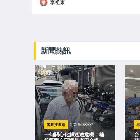
李祖東
新聞熱訊
07
警政搜查線
2026/08/07
通 駕
一句關心化解迷途危機 楠
台