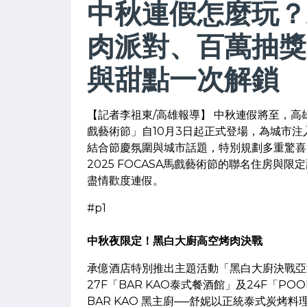
中秋連假怎麼玩？
肉派對、百萬抽獎
與甜點一次解鎖
【記者李祖東/高雄報導】 中秋連假將至，高雄
戲藝術節」自10月3日起正式登場，為城市
結合節慶氛圍與城市話題，特別規劃多重驚喜
2025 FOCASA馬戲藝術節的聯名住房
盡情歡度連假。
#p1
中秋夜限定！黑白大廚高空烤肉決戰
承億酒店特別推出主題活動「黑白大廚決戰亞灣之巔
27F「BAR KAO泰式餐酒館」及24F「P
BAR KAO 黑主廚──舒妮以正統泰式炭烤料理