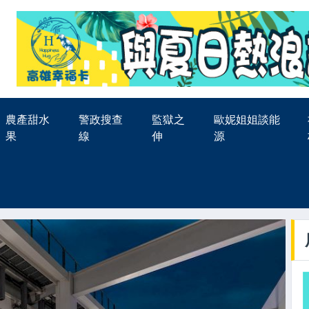
農產甜水
警政搜查
監獄之
歐妮姐姐談能
果
線
伸
源