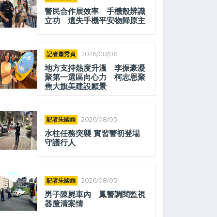
警民合作展效率 手機殼辨識
立功 遺失手機平安物歸原主
記者蕭秀貞
2026/08/06
地方支持熱度升溫 李振豪凝
聚第一選區向心力 柯志恩聚
焦大旗美建設願景
記者朱國維
2026/08/05
水柱任務突襲 實習警初登場
守護行人
記者朱國維
2026/08/05
男子陳屍車內 鳳警調閱監視
器釐清案情