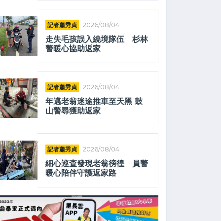
記者蕭秀貞
2026/08/04
走失毛孩誤入繞境隊伍 杉林
警暖心協助返家
記者蕭秀貞
2026/08/04
年邁老翁迷途推車至天黑 鼓
山警尋獲助返家
記者蕭秀貞
2026/08/04
細心巡查發現老翁徬徨 員警
暖心陪伴守護返家路