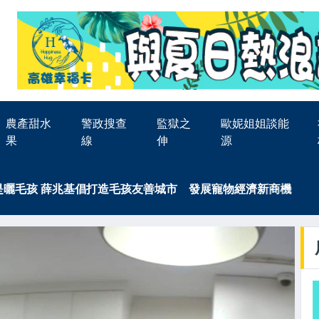
農產甜水
警政搜查
監獄之
歐妮姐姐談能
果
線
伸
源
毛孩 薛兆基倡打造毛孩友善城市 發展寵物經濟新商機