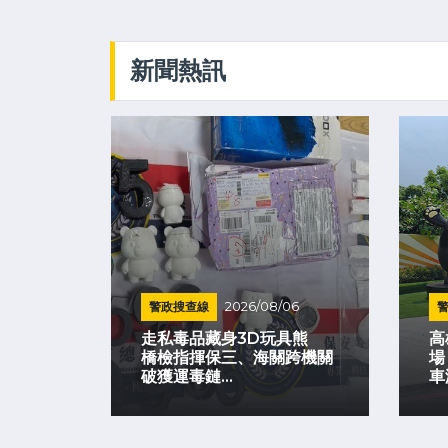
新聞熱訊
警政搜查線
2026/08/06
 熊本
走私毒品藏身3D玩具熊
高
展開文
橋檢指揮保三、海關跨機關
場
破獲運毒鏈...
車潮