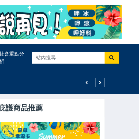
社會重點分
析
高雄親子遊樂園區8月登場
庇護商品推薦