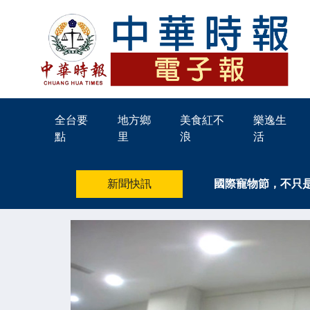
全台要
地方鄉
美食紅不
樂逸生
點
里
浪
活
新聞快訊
國際寵物節，不只是曬