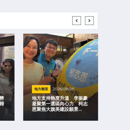
地方鄉里
2026/08/06
警政搜
辨
地方支持熱度升溫 李振豪
歸
凝聚第一選區向心力 柯志
水柱任
恩聚焦大旗美建設願景...
守護行人