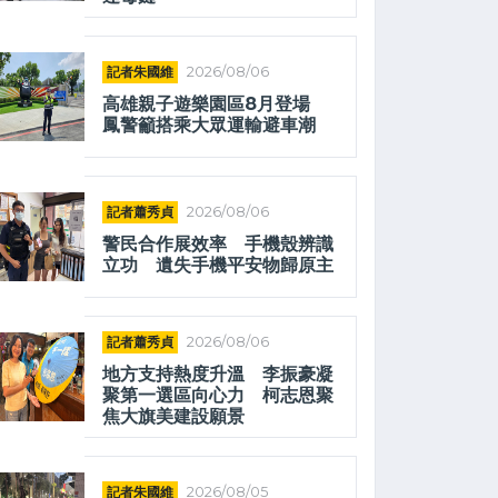
記者朱國維
2026/08/06
高雄親子遊樂園區8月登場
鳳警籲搭乘大眾運輸避車潮
記者蕭秀貞
2026/08/06
警民合作展效率 手機殼辨識
立功 遺失手機平安物歸原主
記者蕭秀貞
2026/08/06
地方支持熱度升溫 李振豪凝
聚第一選區向心力 柯志恩聚
焦大旗美建設願景
記者朱國維
2026/08/05