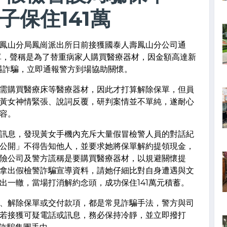
子保住141萬
鳳山分局鳳崗派出所日前接獲國泰人壽鳳山分公司通
單，聲稱是為了替重病家人購買醫療器材，因金額高達新
遭遇詐騙，立即通報警方到場協助關懷。
需購買醫療床等醫療器材，因此才打算解除保單，但員
黃女神情緊張、說詞反覆，研判案情並不單純，遂耐心
容。
訊息，發現黃女手機內充斥大量假冒檢警人員的對話紀
公開」不得告知他人，並要求她將保單解約提領現金，
險公司及警方謊稱是要購買醫療器材，以規避關懷提
拿出假檢警詐騙宣導資料，請她仔細比對自身遭遇與文
出一轍，當場打消解約念頭，成功保住141萬元積蓄。
、解除保單或交付款項，都是常見詐騙手法，警方與司
若接獲可疑電話或訊息，務必保持冷靜，並立即撥打