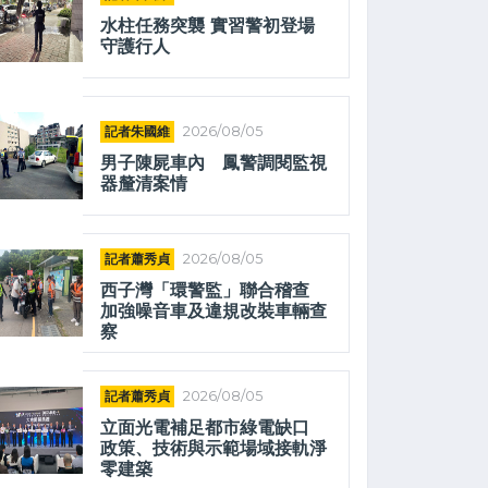
水柱任務突襲 實習警初登場
守護行人
記者朱國維
2026/08/05
男子陳屍車內 鳳警調閱監視
器釐清案情
記者蕭秀貞
2026/08/05
西子灣「環警監」聯合稽查
加強噪音車及違規改裝車輛查
察
記者蕭秀貞
2026/08/05
立面光電補足都市綠電缺口
政策、技術與示範場域接軌淨
零建築