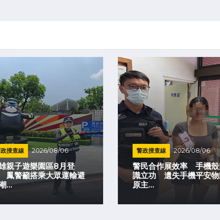
警政搜查線
2026/08/06
警政搜查線
2026/08/06
雄親子遊樂園區8月登
警民合作展效率 手機殼
 鳳警籲搭乘大眾運輸避
識立功 遺失手機平安物
...
原主...