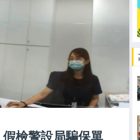
？ 假檢警設局騙保單