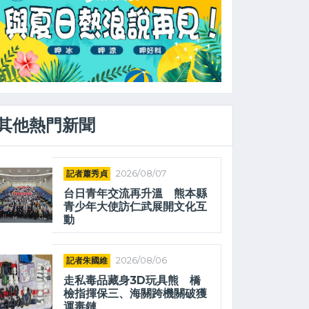
其他熱門新聞
記者蕭秀貞
2026/08/07
台日青年交流再升溫 熊本縣
青少年大使訪仁武展開文化互
動
記者朱國維
2026/08/06
走私毒品藏身3D玩具熊 橋
檢指揮保三、海關跨機關破獲
運毒鏈