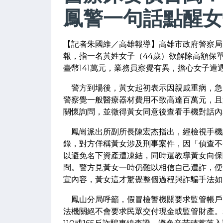
鳳警一句話點醒女
【記者朱國維／高雄報導】高雄市政府警察局
報，指一名黃姓女子（44歲）欲解除高額保
臺幣141萬元，業務員察覺有異，擔心女子
警方到場後，黃女起初表示因親戚重病，急
警察覺一般醫療器材費用不致高達百萬元，且
關懷詢問，並徵得黃女同意後查看手機對話內
鳳崗派出所副所長陳宏杰指出，經檢視手機
錄，對方佯稱黃女涉及刑事案件，因「偵查不
以避免名下資產遭凍結，同時還教導黃女向保
問。警方見黃女一時仍難以相信自己遭詐，便
宣內容，黃女這才驚覺整個過程與詐騙手法如
鳳山分局呼籲，假冒檢警機關要求監管帳戶
法機關絕不會要求民眾交付現金或監管財產。