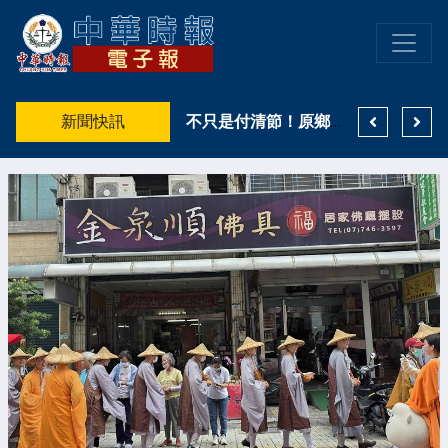
許雅涵直直播熱門短劇推薦出爐！3部抖音熱度口碑雙優作品一次看 《野火燎原》登真人短劇榜冠軍
新聞快訊
高雄親子遊樂園區8月登場 高雄市鳳山警籲搭乘大眾運輸避車潮
不只是付清節！原鄉天籟致敬「警界鐵漢」！高市警少年隊融了波麗士爸爸的心