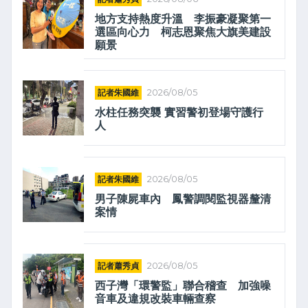
地方支持熱度升溫 李振豪凝聚第一
選區向心力 柯志恩聚焦大旗美建設
願景
記者朱國維
2026/08/05
水柱任務突襲 實習警初登場守護行
人
記者朱國維
2026/08/05
男子陳屍車內 鳳警調閱監視器釐清
案情
記者蕭秀貞
2026/08/05
西子灣「環警監」聯合稽查 加強噪
音車及違規改裝車輛查察