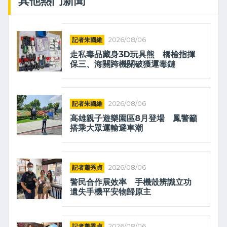
其他熱門新聞
記者朱國維
2026/08/06
走私毒品藏身3D玩具熊 橋檢指揮
保三、海關跨機關破獲運毒鏈
記者朱國維
2026/08/06
高雄親子遊樂園區8月登場 鳳警籲
搭乘大眾運輸避車潮
記者蕭秀貞
2026/08/06
警民合作展效率 手機殼辨識立功
遺失手機平安物歸原主
記者蕭秀貞
2026/08/06