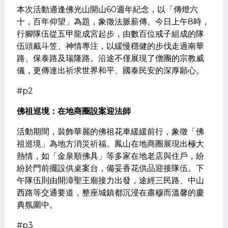
​本次活動適逢佛光山開山60週年紀念，以「傳燈六
十，百年仰望」為題，象徵法脈薪傳。今日上午8時，
行腳隊伍從五甲龍成宮起步，由數百位戒子組成的隊
伍頭戴斗笠、神情專注，以緩慢穩健的步伐走過南華
路、保泰路及瑞隆路。沿途不僅展現了僧團的宗教威
儀，更傳達出祈求世界和平、國泰民安的深厚願心。
#p2
​佛祖巡境：在地商圈設案迎法師
​活動期間，裝飾華麗的佛祖花車緩緩前行，象徵「佛
祖巡境」為地方消災祈福。鳳山在地商圈展現出極大
熱情，如「金泉順佛具」等多家在地老店與住戶，紛
紛於門前擺設供桌案台，備妥香花供品迎接隊伍。下
午隊伍則由開漳聖王廟接力出發，途經三民路、中山
西路等交通要道，整座城鎮都沉浸在肅穆而溫馨的慶
典氛圍中。
#p3