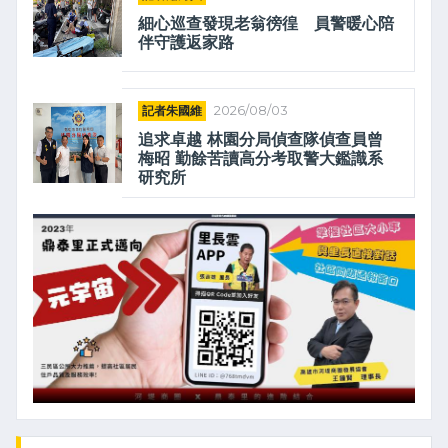
細心巡查發現老翁徬徨 員警暖心陪
伴守護返家路
記者朱國維
2026/08/03
追求卓越 林園分局偵查隊偵查員曾
梅昭 勤餘苦讀高分考取警大鑑識系
研究所