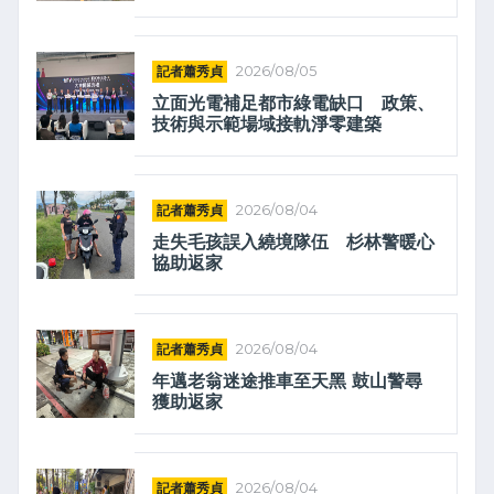
記者蕭秀貞
2026/08/05
立面光電補足都市綠電缺口 政策、
技術與示範場域接軌淨零建築
記者蕭秀貞
2026/08/04
走失毛孩誤入繞境隊伍 杉林警暖心
協助返家
記者蕭秀貞
2026/08/04
年邁老翁迷途推車至天黑 鼓山警尋
獲助返家
記者蕭秀貞
2026/08/04