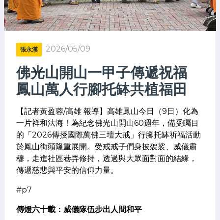
2026/05/09
張永漢
佛光山開山一甲子傳遞祝福
鳳山萬人行腳托缽共植福田
【​記者黃盈蓉/高雄 報導】​高雄鳳山今日（9日）化為
一片祥和法海！為紀念佛光山開山60週年，備受矚目
的「2026傳授國際萬佛三壇大戒」行腳托缽祈福活動
於鳳山街頭隆重展開。受戒戒子們身披袈裟、威儀肅
穆，走進社區巷弄修持，透過與大眾面對面的結緣，
傳遞慈悲與平安的信仰力量。
#p7
​傳燈六十載：威儀隊伍步出人間和平