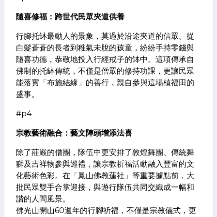
隨喜修福：跨世代民眾夾道供養
​行腳托缽最動人的景象，莫過於沿途夾道的信眾。從
白髮蒼蒼的長者到稚氣未脫的孩童，紛紛手持零錢與
隨喜功德，恭敬地投入行經戒子的缽中。這項傳承自
佛制的托缽傳統，不僅是僧眾的修持功課，更讓民眾
能落實「布施結緣」的善行，親自參與這場植福田的
盛事。
#p4
​宗教藝術融合：藝文陣頭增添法喜
​除了莊嚴的僧團，隊伍中更安排了敦煌舞團、傳統舞
獅及吉祥物參與巡禮，讓宗教祈福活動融入豐富的文
化藝術色彩。在「鳳山佛教蓮社」等重要據點前，大
批民眾雙手合掌迎接，與遊行隊伍共同交織成一幅和
諧的人間風景。
​佛光山開山60週年的行腳祈福，不僅是宗教儀式，更