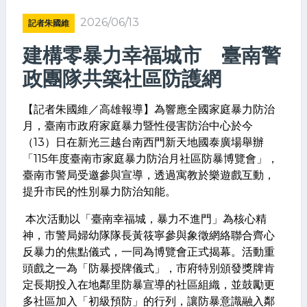
2026/06/13
記者朱國維
建構零暴力幸福城市 臺南警
政團隊共築社區防護網
【記者朱國維／高雄報導】為響應全國家庭暴力防治
月，臺南市政府家庭暴力暨性侵害防治中心於今
（13）日在新光三越台南西門新天地國泰廣場舉辦
「115年度臺南市家庭暴力防治月社區防暴博覽會」，
臺南市警局受邀參與宣導，透過寓教於樂遊戲互動，
提升市民的性別暴力防治知能。
本次活動以「臺南幸福城，暴力不進門」為核心精
神，市警局婦幼隊隊長黃筱寧參與象徵網絡聯合齊心
反暴力的焦點儀式，一同為博覽會正式揭幕。活動重
頭戲之一為「防暴授牌儀式」，市府特別頒發獎牌肯
定長期投入在地鄰里防暴宣導的社區組織，並鼓勵更
多社區加入「初級預防」的行列，讓防暴意識融入鄰