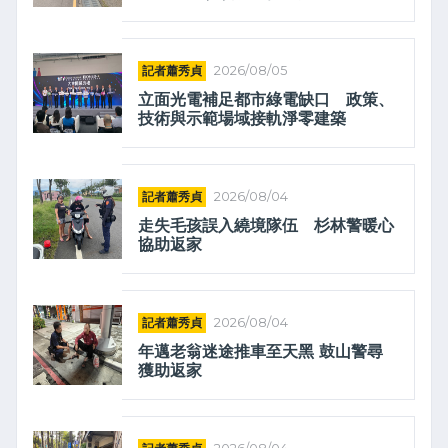
記者蕭秀貞
2026/08/05
立面光電補足都市綠電缺口 政策、
技術與示範場域接軌淨零建築
記者蕭秀貞
2026/08/04
走失毛孩誤入繞境隊伍 杉林警暖心
協助返家
記者蕭秀貞
2026/08/04
年邁老翁迷途推車至天黑 鼓山警尋
獲助返家