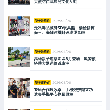
大使訪仁武展開文化互動
記者朱國維
2026/08/06
走私毒品藏身3D玩具熊 橋檢指揮
保三、海關跨機關破獲運毒鏈
記者朱國維
2026/08/06
高雄親子遊樂園區8月登場 鳳警籲
搭乘大眾運輸避車潮
記者蕭秀貞
2026/08/06
警民合作展效率 手機殼辨識立功
遺失手機平安物歸原主