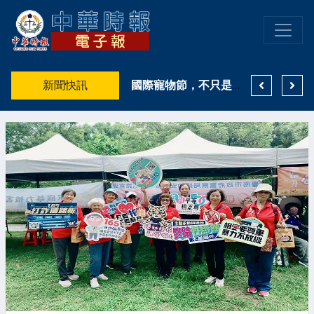
高雄洲際七夕限定企劃串聯款待心意，「時光郵驛．情深傳遞」傳情任務即日開跑
新聞快訊
陪伴妳美的每一種姿態 持續引領台灣內衣美學！EASY SHOP 26週年生日快樂
國際寵物節，不只是曬毛孩 薛兆基倡打造毛孩友善城市 發展寵物經濟新商機