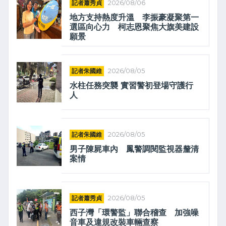
記者蕭秀貞
2026/08/06
地方支持熱度升溫 李振豪凝聚第一
選區向心力 柯志恩聚焦大旗美建設
願景
記者朱國維
2026/08/05
水柱任務突襲 實習警初登場守護行
人
記者朱國維
2026/08/05
男子陳屍車內 鳳警調閱監視器釐清
案情
記者蕭秀貞
2026/08/05
西子灣「環警監」聯合稽查 加強噪
音車及違規改裝車輛查察