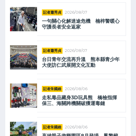
記者蕭秀貞
2026/08/07
一句關心化解迷途危機 楠梓警暖心
守護長者安全返家
記者蕭秀貞
2026/08/07
台日青年交流再升溫 熊本縣青少年
大使訪仁武展開文化互動
記者朱國維
2026/08/06
走私毒品藏身3D玩具熊 橋檢指揮
保三、海關跨機關破獲運毒鏈
記者朱國維
2026/08/06
高雄親子遊樂園區8月登場 鳳警籲