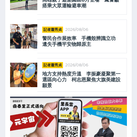
搭乘大眾運輸避車潮
記者蕭秀貞
2026/08/06
警民合作展效率 手機殼辨識立功
遺失手機平安物歸原主
記者蕭秀貞
2026/08/06
地方支持熱度升溫 李振豪凝聚第一
選區向心力 柯志恩聚焦大旗美建設
願景