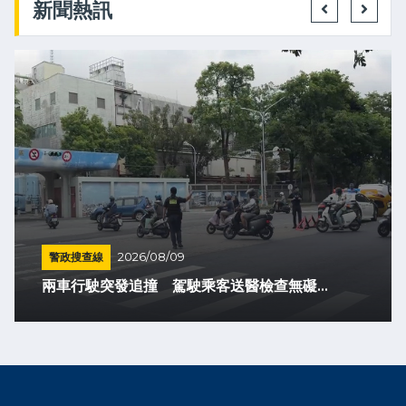
新聞熱訊
警政搜查線
2026/08/09
兩車行駛突發追撞 駕駛乘客送醫檢查無礙...