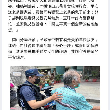
籍在鳳山，與現況大相逕庭而感到詫異，經耐心引
導、抽絲剝繭後，才拼湊出老翁其實現住梓官。平安
送老翁回家後，員警同時聯繫上老翁的兒子前來；兒
子趕到現場看見父親安然無恙，直呼幸好有警察幫
忙，並安撫父親說道：「回去再買一個全新的皮包給
您。」
岡山分局呼籲，民眾家中若有易走失的年長親友，
建議可向社會局申請配戴「愛心手鍊」或善用定位設
備；透過警民攜手建立安全防護網，共同守護長輩的
平安歸途。