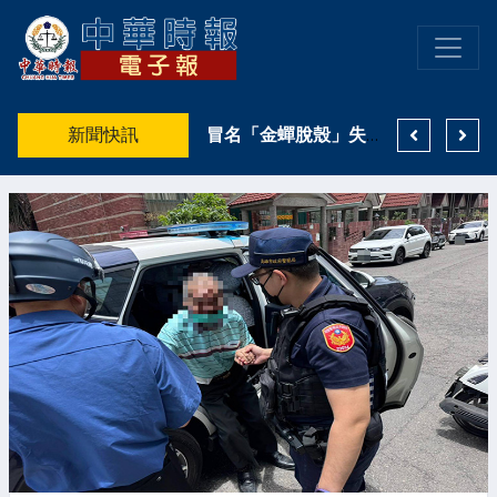
低空經濟－職場轉型，首先必須轉化思惟：由平面昇華至立體
新聞快訊
父親節不只祝福爸爸 更要守護生命中最重要的女性、政府、民代、社區與公益團體攜手，從安平出發守護女性健康
冒名「金蟬脫殼」失敗！通緝女嫌假冒胞妹身分 警一句「妳到底是不是我要找的人？」當場破防