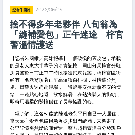
2026/06/05
記者朱國維
捨不得多年老夥伴 八旬翁為
「縫補愛包」正午迷途 梓官
警溫情護送
【記者朱國維／高雄報導】一個破損的舊皮包，承載
的是老人家大半輩子的珍貴記憶。岡山分局梓官分駐
所員警於日前正中午時段接獲民眾報案，稱梓官區街
頭有一名老翁頂著正午高溫獨自徘徊，神情萬分焦
慮。員警火速趕赴現場，一邊輕聲安撫老翁不安的情
緒，一邊貼心地遞上飲水解暑，在熱浪襲人的街頭，
即時用溫柔的關懷穩住了長輩慌亂的心。
經了解，這名81歲的陳姓老翁平日自己一人居住，
當天因心愛舊包破損急著徒步出門縫補，未料走了一
公里記憶突然斷線而迷途。警方起初查證身分發現戶