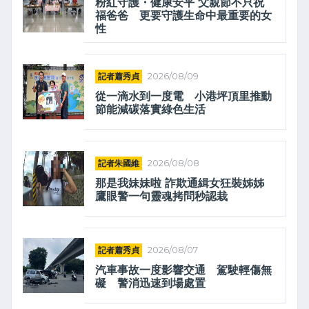
粉紅守護・健康安平 父親節不只祝
福爸爸 更要守護生命中最重要的女
性
記者蕭秀貞
2026/08/09
從一滴水到一度電 小港坪頂里推動
節能減碳落實綠色生活
記者朱國維
2026/08/08
那是我妹妹啦 詐欺通緝女狂裝姊姊
鷹眼警一句靈魂拷問秒認栽
記者蕭秀貞
2026/08/07
汽車事故一度影響交通 駕駛輕傷無
礙 警消迅速到場處置