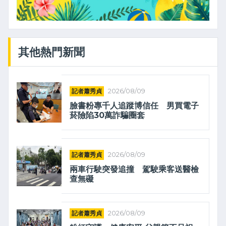
其他熱門新聞
記者蕭秀貞
2026/08/09
臉書粉專千人追蹤博信任 男買電子
菸險陷30萬詐騙圈套
記者蕭秀貞
2026/08/09
兩車行駛突發追撞 駕駛乘客送醫檢
查無礙
記者蕭秀貞
2026/08/09