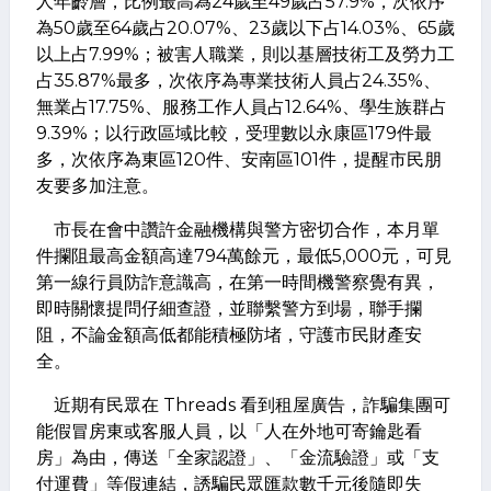
人年齡層，比例最高為24歲至49歲占57.9%，次依序
為50歲至64歲占20.07%、23歲以下占14.03%、65歲
以上占7.99%；被害人職業，則以基層技術工及勞力工
占35.87%最多，次依序為專業技術人員占24.35%、
無業占17.75%、服務工作人員占12.64%、學生族群占
9.39%；以行政區域比較，受理數以永康區179件最
多，次依序為東區120件、安南區101件，提醒市民朋
友要多加注意。
市長在會中讚許金融機構與警方密切合作，本月單
件攔阻最高金額高達794萬餘元，最低5,000元，可見
第一線行員防詐意識高，在第一時間機警察覺有異，
即時關懷提問仔細查證，並聯繫警方到場，聯手攔
阻，不論金額高低都能積極防堵，守護市民財產安
全。
近期有民眾在 Threads 看到租屋廣告，詐騙集團可
能假冒房東或客服人員，以「人在外地可寄鑰匙看
房」為由，傳送「全家認證」、「金流驗證」或「支
付運費」等假連結，誘騙民眾匯款數千元後隨即失