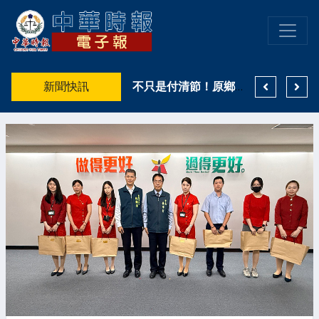
許雅涵直直播熱門短劇推薦出爐！3部抖音熱度口碑雙優作品一次看 《野火燎原》登真人短劇榜冠軍
新聞快訊
高雄親子遊樂園區8月登場 高雄市鳳山警籲搭乘大眾運輸避車潮
不只是付清節！原鄉天籟致敬「警界鐵漢」！高市警少年隊融了波麗士爸爸的心