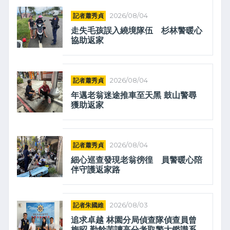
記者蕭秀貞
2026/08/04
走失毛孩誤入繞境隊伍 杉林警暖心
協助返家
記者蕭秀貞
2026/08/04
年邁老翁迷途推車至天黑 鼓山警尋
獲助返家
記者蕭秀貞
2026/08/04
細心巡查發現老翁徬徨 員警暖心陪
伴守護返家路
記者朱國維
2026/08/03
追求卓越 林園分局偵查隊偵查員曾
梅昭 勤餘苦讀高分考取警大鑑識系