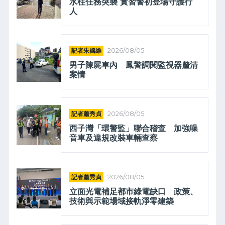
水柱任務突襲 實習警初登場守護行
人
記者朱國維
2026/08/05
男子陳屍車內 鳳警調閱監視器釐清
案情
記者蕭秀貞
2026/08/05
西子灣「環警監」聯合稽查 加強噪
音車及違規改裝車輛查察
記者蕭秀貞
2026/08/05
立面光電補足都市綠電缺口 政策、
技術與示範場域接軌淨零建築