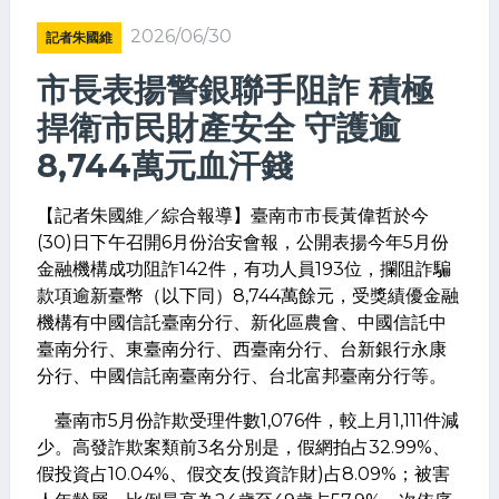
2026/06/30
記者朱國維
市長表揚警銀聯手阻詐 積極
捍衛市民財產安全 守護逾
8,744萬元血汗錢
【記者朱國維／綜合報導】臺南市市長黃偉哲於今
(30)日下午召開6月份治安會報，公開表揚今年5月份
金融機構成功阻詐142件，有功人員193位，攔阻詐騙
款項逾新臺幣（以下同）8,744萬餘元，受獎績優金融
機構有中國信託臺南分行、新化區農會、中國信託中
臺南分行、東臺南分行、西臺南分行、台新銀行永康
分行、中國信託南臺南分行、台北富邦臺南分行等。
臺南市5月份詐欺受理件數1,076件，較上月1,111件減
少。高發詐欺案類前3名分別是，假網拍占32.99%、
假投資占10.04%、假交友(投資詐財)占8.09%；被害