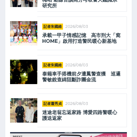
研究所
記者朱國維
2026/08/03
承載一甲子情感記憶 高市刑大「窩
HOME」啟用打造警民暖心新基地
記者朱國維
2026/08/03
泰籍車手搭機前夕遭鳳警查獲 巡邏
警敏銳查緝阻斷詐團金流
記者蕭秀貞
2026/08/03
迷途老翁忘返家路 博愛四路警暖心
護送返家