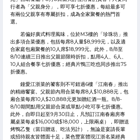
行者為「父親身分」，即可享七折優惠，每組最多可
有兩位父親享有專屬折扣，成為全家聚餐的熱門首
選。
若偏好廣式料理風味，位於M3樓的「珍珠坊」推
出多項合菜優惠，包括每席8人量$8,999元，以及適
合家庭包廂聚餐的10人席$18,999元。此外，8/8至
8/10連續三日推出父親節限時折扣，點用4人、6人、
10人組合餐享七折優惠；經典片鴨三吃也同步推出75
折優惠。
鐘愛江浙菜的饕客則不可錯過6樓「江南春」推出
的精緻饗宴。父親節內用合菜每席8人$10,888元，包
廂合菜每席10人$20,888元更加贈紅酒一瓶。8/8-
8/10期間點用父親節合菜或單點小吃可享七折優惠。
此外，自即日起至9月30日止，凡預訂江南春廂房專
屬桌菜每桌$16,000或$18,000，上限兩桌），即贈送
烤鴨乙隻（當日贈送、吃法另計），無論是宴請長輩
或招待親友皆體面十足，菜色豐富體現江浙名菜經典