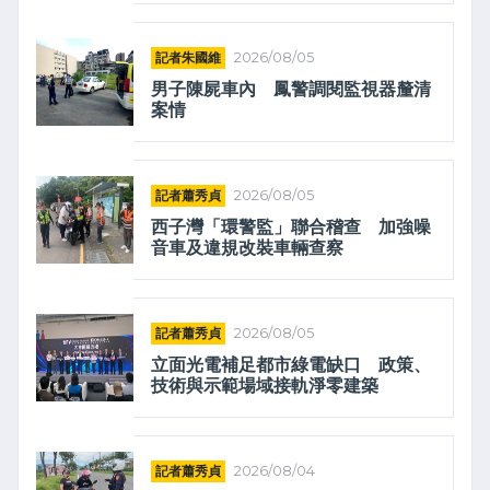
記者朱國維
2026/08/05
男子陳屍車內 鳳警調閱監視器釐清
案情
記者蕭秀貞
2026/08/05
西子灣「環警監」聯合稽查 加強噪
音車及違規改裝車輛查察
記者蕭秀貞
2026/08/05
立面光電補足都市綠電缺口 政策、
技術與示範場域接軌淨零建築
記者蕭秀貞
2026/08/04