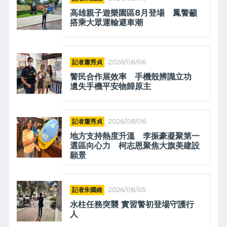
高雄親子遊樂園區8月登場 鳳警籲
搭乘大眾運輸避車潮
記者蕭秀貞
2026/08/06
警民合作展效率 手機殼辨識立功
遺失手機平安物歸原主
記者蕭秀貞
2026/08/06
地方支持熱度升溫 李振豪凝聚第一
選區向心力 柯志恩聚焦大旗美建設
願景
記者朱國維
2026/08/05
水柱任務突襲 實習警初登場守護行
人