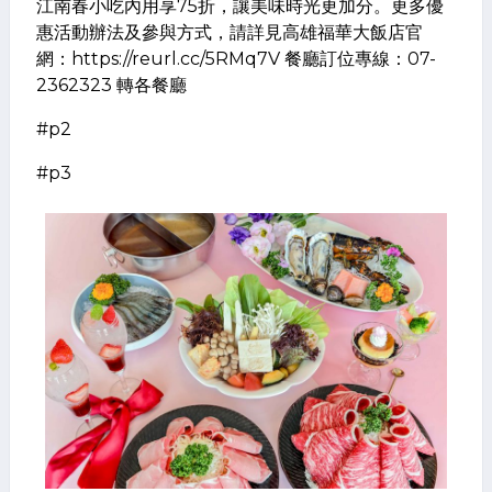
江南春小吃內用享75折，讓美味時光更加分。更多優
惠活動辦法及參與方式，請詳見高雄福華大飯店官
網：https://reurl.cc/5RMq7V 餐廳訂位專線：07-
2362323 轉各餐廳
#p2
#p3