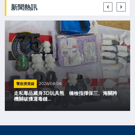
新聞熱訊
警政搜查線
2026/08/06
走私毒品藏身3D玩具熊 橋檢指揮保三、海關跨
機關破獲運毒鏈...