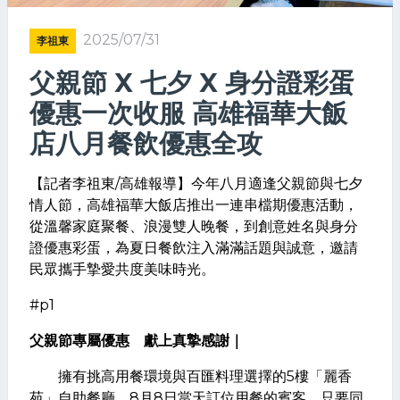
2025/07/31
李祖東
父親節 X 七夕 X 身分證彩蛋
優惠一次收服 高雄福華大飯
店八月餐飲優惠全攻
【記者李祖東/高雄報導】今年八月適逢父親節與七夕
情人節，高雄福華大飯店推出一連串檔期優惠活動，
從溫馨家庭聚餐、浪漫雙人晚餐，到創意姓名與身分
證優惠彩蛋，為夏日餐飲注入滿滿話題與誠意，邀請
民眾攜手摯愛共度美味時光。
#p1
父親節專屬優惠 獻上真摯感謝｜
擁有挑高用餐環境與百匯料理選擇的5樓「麗香
苑」自助餐廳，8月8日當天訂位用餐的賓客，只要同