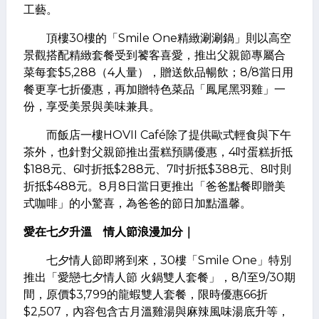
工藝。
頂樓30樓的「Smile One精緻涮涮鍋」則以高空
景觀搭配精緻套餐受到饕客喜愛，推出父親節專屬合
菜每套$5,288（4人量），贈送飲品暢飲；8/8當日用
餐更享七折優惠，再加贈特色菜品「鳳尾黑羽雞」一
份，享受美景與美味兼具。
而飯店一樓HOVII Café除了提供歐式輕食與下午
茶外，也針對父親節推出蛋糕預購優惠，4吋蛋糕折抵
$188元、6吋折抵$288元、7吋折抵$388元、8吋則
折抵$488元。8月8日當日更推出「爸爸點餐即贈美
式咖啡」的小驚喜，為爸爸的節日加點溫馨。
愛在七夕升溫 情人節浪漫加分｜
七夕情人節即將到來，30樓「Smile One」特別
推出「愛戀七夕情人節 火鍋雙人套餐」，8/1至9/30期
間，原價$3,799的龍蝦雙人套餐，限時優惠66折
$2,507，內容包含古月溫雞湯與麻辣風味湯底升等，