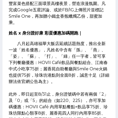
豐富菜色搭配三面環景高樓夜景，營造浪漫氛圍。凡
完成Google五星評論、或於FB/IG上傳照片並標記
Smile One，再加贈小鐵盒香氛蠟燭乙份，甜蜜加
乘。
姓名 x 身分證好康 彩蛋優惠加碼開跑｜
八月起高雄福華大飯店延續話題熱度，推出全新
一波「姓名優惠」，凡姓名中含有「孫」、「燕」、
「姿」、「蘇」、「打」、「綠」任一字者，皆可享
下列餐廳優惠：HOVII Café飲品與餐點組合、江南春
中式小吃享75折；麗香苑自助餐廳與Smile One火鍋
也提供75折，珍珠坊港點則全面8折，誠意十足（詳細
辦法依官網公告為主）。
此外，即日起至8/31止，身分證號碼中若有兩個「2」
及「0」或「5」的組合（如220、225），亦可享加
碼優惠：HOVII Café 內用單點餐點+飲品享75折、珍
珠坊限點心類享8折、麗香苑四人同行內用享85折、