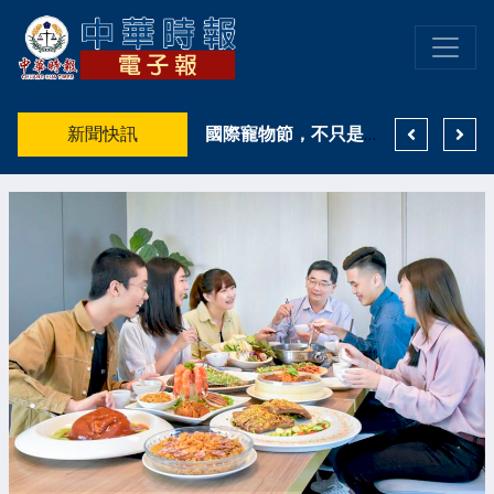
高雄洲際七夕限定企劃串聯款待心意，「時光郵驛．情深傳遞」傳情任務即日開跑
新聞快訊
陪伴妳美的每一種姿態 持續引領台灣內衣美學！EASY SHOP 26週年生日快樂
國際寵物節，不只是曬毛孩 薛兆基倡打造毛孩友善城市 發展寵物經濟新商機