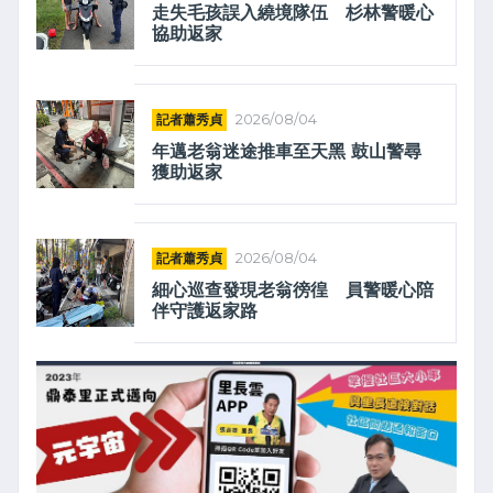
走失毛孩誤入繞境隊伍 杉林警暖心
協助返家
記者蕭秀貞
2026/08/04
年邁老翁迷途推車至天黑 鼓山警尋
獲助返家
記者蕭秀貞
2026/08/04
細心巡查發現老翁徬徨 員警暖心陪
伴守護返家路