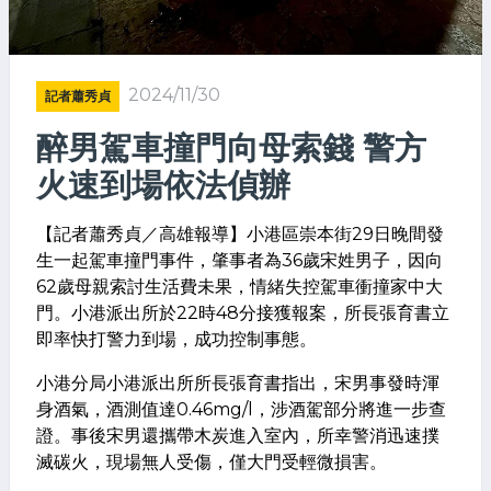
2024/11/30
記者蕭秀貞
醉男駕車撞門向母索錢 警方
火速到場依法偵辦
【記者蕭秀貞／高雄報導】小港區崇本街29日晚間發
生一起駕車撞門事件，肇事者為36歲宋姓男子，因向
62歲母親索討生活費未果，情緒失控駕車衝撞家中大
門。小港派出所於22時48分接獲報案，所長張育書立
即率快打警力到場，成功控制事態。
小港分局小港派出所所長張育書指出，宋男事發時渾
身酒氣，酒測值達0.46mg/l，涉酒駕部分將進一步查
證。事後宋男還攜帶木炭進入室內，所幸警消迅速撲
滅碳火，現場無人受傷，僅大門受輕微損害。