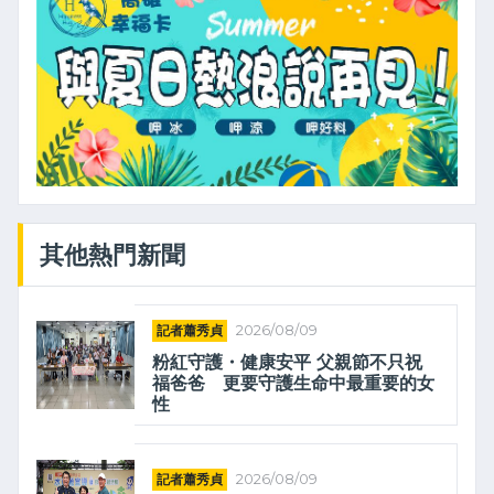
其他熱門新聞
記者蕭秀貞
2026/08/09
粉紅守護・健康安平 父親節不只祝
福爸爸 更要守護生命中最重要的女
性
記者蕭秀貞
2026/08/09