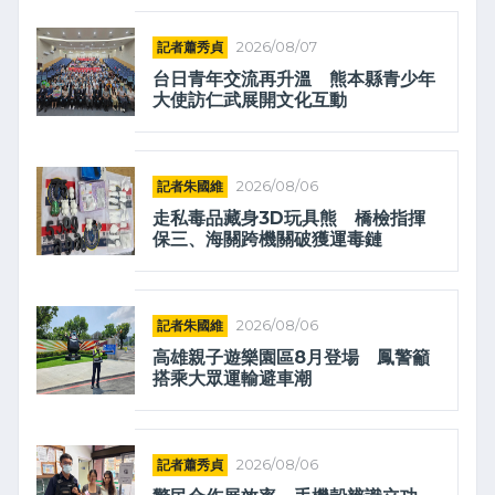
記者蕭秀貞
2026/08/07
台日青年交流再升溫 熊本縣青少年
大使訪仁武展開文化互動
記者朱國維
2026/08/06
走私毒品藏身3D玩具熊 橋檢指揮
保三、海關跨機關破獲運毒鏈
記者朱國維
2026/08/06
高雄親子遊樂園區8月登場 鳳警籲
搭乘大眾運輸避車潮
記者蕭秀貞
2026/08/06