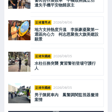
警民合作展效率 手機殼辨識立功
遺失手機平安物歸原主
記者蕭秀貞
2026/08/06
地方支持熱度升溫 李振豪凝聚第一
選區向心力 柯志恩聚焦大旗美建設
願景
記者朱國維
2026/08/05
水柱任務突襲 實習警初登場守護行
人
記者朱國維
2026/08/05
男子陳屍車內 鳳警調閱監視器釐清
案情