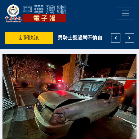
贏
新聞快訊
凌晨彎道自摔受傷！高雄男騎機車「無牌＋照後鏡不全」 酒測0仍遭開罰
男騎士疑過彎不慎自摔 警查獲未懸掛號牌依法舉發