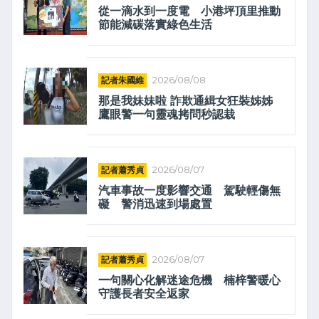
從一滴水到一度電 小港坪頂里推動
節能減碳落實綠色生活
記者朱國維
2026/08/08
那是我妹妹啦 詐欺通緝女狂裝姊姊
鷹眼警一句靈魂拷問秒認栽
記者蕭秀貞
2026/08/07
汽車事故一度影響交通 駕駛輕傷無
礙 警消迅速到場處置
記者蕭秀貞
2026/08/07
一句關心化解迷途危機 楠梓警暖心
守護長者安全返家