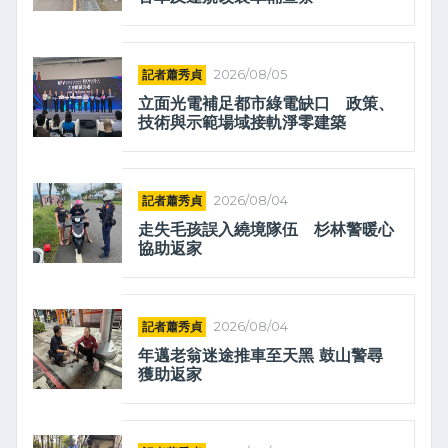
記者蕭秀貞
2026/08/05
立面光電補足都市綠電缺口 政策、
技術與示範場域接軌淨零建築
記者蕭秀貞
2026/08/04
走失毛孩誤入繞境隊伍 杉林警暖心
協助返家
記者蕭秀貞
2026/08/04
年邁老翁迷途推車至天黑 鼓山警尋
獲助返家