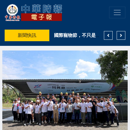
高雄洲際七夕限定企劃串聯款待心意，「時光郵驛．情深傳遞」傳情任務即日開跑
新聞快訊
陪伴妳美的每一種姿態 持續引領台灣內衣美學！EASY SHOP 26週年生日快樂
國際寵物節，不只是曬毛孩 薛兆基倡打造毛孩友善城市 發展寵物經濟新商機