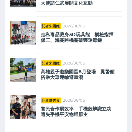
大使訪仁武展開文化互動
記者朱國維
2026/08/06
走私毒品藏身3D玩具熊 橋檢指揮
保三、海關跨機關破獲運毒鏈
記者朱國維
2026/08/06
高雄親子遊樂園區8月登場 鳳警籲
搭乘大眾運輸避車潮
記者蕭秀貞
2026/08/06
警民合作展效率 手機殼辨識立功
遺失手機平安物歸原主