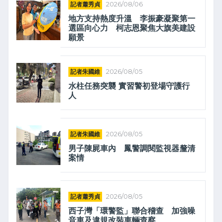
記者蕭秀貞
2026/08/06
地方支持熱度升溫 李振豪凝聚第一
選區向心力 柯志恩聚焦大旗美建設
願景
記者朱國維
2026/08/05
水柱任務突襲 實習警初登場守護行
人
記者朱國維
2026/08/05
男子陳屍車內 鳳警調閱監視器釐清
案情
記者蕭秀貞
2026/08/05
西子灣「環警監」聯合稽查 加強噪
音車及違規改裝車輛查察