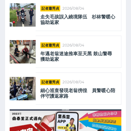
記者蕭秀貞
2026/08/04
走失毛孩誤入繞境隊伍 杉林警暖心
協助返家
記者蕭秀貞
2026/08/04
年邁老翁迷途推車至天黑 鼓山警尋
獲助返家
記者蕭秀貞
2026/08/04
細心巡查發現老翁徬徨 員警暖心陪
伴守護返家路