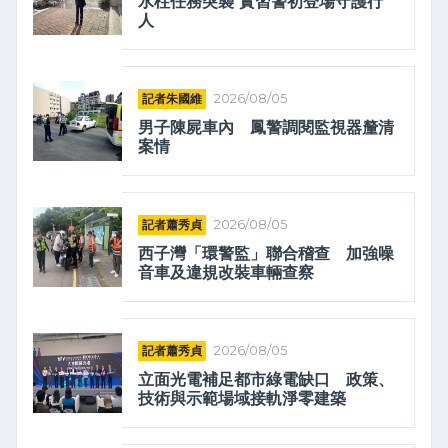
水柱任務突襲 實習警初登場守護行
人
記者朱國維
2026/08/05
男子陳屍車內 鳳警調閱監視器釐清
案情
記者蕭秀貞
2026/08/05
西子灣「環警監」聯合稽查 加強噪
音車及違規改裝車輛查察
記者蕭秀貞
2026/08/05
立面光電補足都市綠電缺口 政策、
技術與示範場域接軌淨零建築