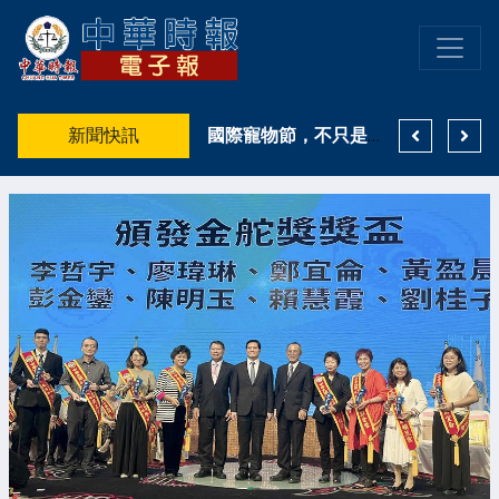
高雄洲際七夕限定企劃串聯款待心意，「時光郵驛．情深傳遞」傳情任務即日開跑
新聞快訊
陪伴妳美的每一種姿態 持續引領台灣內衣美學！EASY SHOP 26週年生日快樂
國際寵物節，不只是曬毛孩 薛兆基倡打造毛孩友善城市 發展寵物經濟新商機