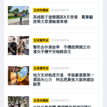
記者朱國維
2026/08/06
高雄親子遊樂園區8月登場 鳳警籲
搭乘大眾運輸避車潮
記者蕭秀貞
2026/08/06
警民合作展效率 手機殼辨識立功
遺失手機平安物歸原主
記者蕭秀貞
2026/08/06
地方支持熱度升溫 李振豪凝聚第一
選區向心力 柯志恩聚焦大旗美建設
願景
記者朱國維
2026/08/05