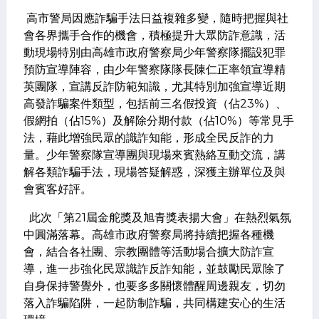
高市警局因應詐騙手法日益複雜多變，隨時把握與社
會各界攜手合作的機會，積極提升大眾防詐意識，活
動現場特別由高雄市政府警察局少年警察隊擺設犯罪
預防宣導陣容，由少年警察隊隊長陳仁正率領宣導精
英團隊，宣講反詐防範知識，尤其特別加強宣導近期
高發詐騙案件類型，包括前三名假投資（佔23%）、
假網拍（佔15%）及解除分期付款（佔10%）等常見手
法，藉此增強民眾的識詐知能，形成全民反詐的力
量。少年警察隊宣導團與現場來賓熱絡互動交流，講
解各類詐騙手法，現場答疑解惑，深獲主辦單位及與
會賓客好評。
此次「第21屆金舵獎及旭青獎表揚大會」在熱烈氣氛
中圓滿落幕。高雄市政府警察局將持續把握各種機
會，結合各社團、宗教團體等活動場合擴大防詐宣
導，進一步強化民眾識詐反詐知能，並鼓勵民眾除了
自身保持警覺外，也要多多關懷體醒周邊親友，切勿
落入詐騙陷阱，一起防制詐騙，共同構建安心的生活