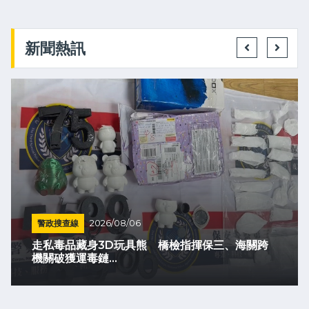
新聞熱訊
警政搜查線
2026/08/06
走私毒品藏身3D玩具熊 橋檢指揮保三、海關跨
機關破獲運毒鏈...