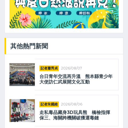
其他熱門新聞
記者蕭秀貞
2026/08/07
台日青年交流再升溫 熊本縣青少年
大使訪仁武展開文化互動
記者朱國維
2026/08/06
走私毒品藏身3D玩具熊 橋檢指揮
保三、海關跨機關破獲運毒鏈