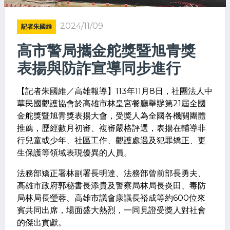
2024/11/09
記者朱國維
高市警局攜金舵獎暨旭青獎
表揚與防詐宣導同步進行
【記者朱國維／高雄報導】113年11月8日，社團法人中
華民國觀護協會於高雄市林皇宮餐廳舉辦第21屆全國
金舵獎暨旭青獎表揚大會，受獎人為全國各機關團體
推薦，歷經數月初審、複審嚴格評選，表揚在輔導非
行兒童或少年、社區工作、觀護處遇及犯罪矯正、更
生保護等領域表現優異的人員。
法務部矯正署林副署長明達、法務部曾前部長勇夫、
高雄市政府郭秘書長添貴及警察局林局長炎田、毒防
局林局長瑩蓉、高雄市議會康議長裕成等約600位來
賓共同出席，場面盛大熱烈，一同見證受獎人對社會
的傑出貢獻。