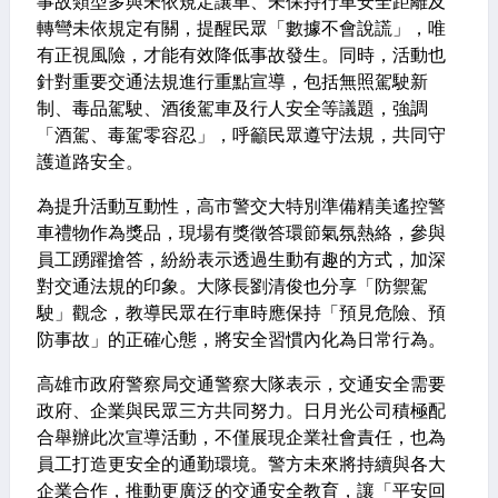
事故類型多與未依規定讓車、未保持行車安全距離及
轉彎未依規定有關，提醒民眾「數據不會說謊」，唯
有正視風險，才能有效降低事故發生。同時，活動也
針對重要交通法規進行重點宣導，包括無照駕駛新
制、毒品駕駛、酒後駕車及行人安全等議題，強調
「酒駕、毒駕零容忍」，呼籲民眾遵守法規，共同守
護道路安全。
為提升活動互動性，高市警交大特別準備精美遙控警
車禮物作為獎品，現場有獎徵答環節氣氛熱絡，參與
員工踴躍搶答，紛紛表示透過生動有趣的方式，加深
對交通法規的印象。大隊長劉清俊也分享「防禦駕
駛」觀念，教導民眾在行車時應保持「預見危險、預
防事故」的正確心態，將安全習慣內化為日常行為。
高雄市政府警察局交通警察大隊表示，交通安全需要
政府、企業與民眾三方共同努力。日月光公司積極配
合舉辦此次宣導活動，不僅展現企業社會責任，也為
員工打造更安全的通勤環境。警方未來將持續與各大
企業合作，推動更廣泛的交通安全教育，讓「平安回