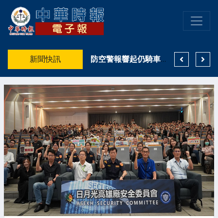
高雄親子遊樂園區8月登場 高雄市鳳山警籲搭乘大眾運輸避車潮
新聞快訊
《茶葉少女》攜手 NOXCAT 推聯名 U 卡！2026 文博會跨界登場
防空警報響起仍騎車上路！鳳山女「無照、無牌、未戴安全帽」拒停 最高恐挨10萬2500元