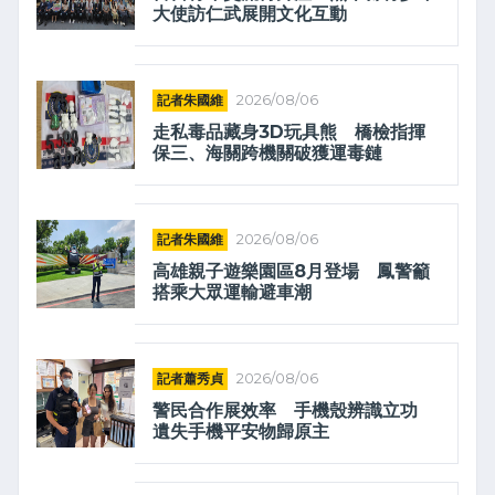
大使訪仁武展開文化互動
記者朱國維
2026/08/06
走私毒品藏身3D玩具熊 橋檢指揮
保三、海關跨機關破獲運毒鏈
記者朱國維
2026/08/06
高雄親子遊樂園區8月登場 鳳警籲
搭乘大眾運輸避車潮
記者蕭秀貞
2026/08/06
警民合作展效率 手機殼辨識立功
遺失手機平安物歸原主