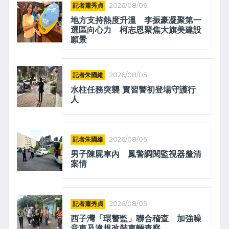
記者蕭秀貞
2026/08/06
地方支持熱度升溫 李振豪凝聚第一
選區向心力 柯志恩聚焦大旗美建設
願景
記者朱國維
2026/08/05
水柱任務突襲 實習警初登場守護行
人
記者朱國維
2026/08/05
男子陳屍車內 鳳警調閱監視器釐清
案情
記者蕭秀貞
2026/08/05
西子灣「環警監」聯合稽查 加強噪
音車及違規改裝車輛查察