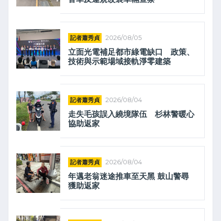
記者蕭秀貞
2026/08/05
立面光電補足都市綠電缺口 政策、
技術與示範場域接軌淨零建築
記者蕭秀貞
2026/08/04
走失毛孩誤入繞境隊伍 杉林警暖心
協助返家
記者蕭秀貞
2026/08/04
年邁老翁迷途推車至天黑 鼓山警尋
獲助返家