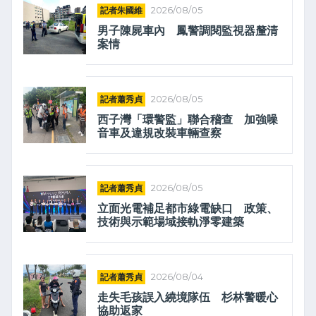
記者朱國維
2026/08/05
男子陳屍車內 鳳警調閱監視器釐清
案情
記者蕭秀貞
2026/08/05
西子灣「環警監」聯合稽查 加強噪
音車及違規改裝車輛查察
記者蕭秀貞
2026/08/05
立面光電補足都市綠電缺口 政策、
技術與示範場域接軌淨零建築
記者蕭秀貞
2026/08/04
走失毛孩誤入繞境隊伍 杉林警暖心
協助返家