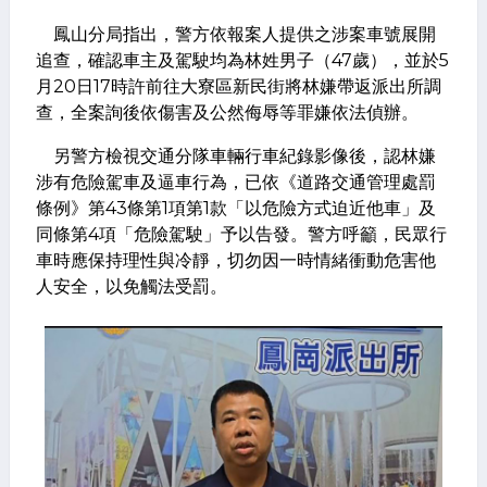
鳳山分局指出，警方依報案人提供之涉案車號展開
追查，確認車主及駕駛均為林姓男子（47歲），並於5
月20日17時許前往大寮區新民街將林嫌帶返派出所調
查，全案詢後依傷害及公然侮辱等罪嫌依法偵辦。
另警方檢視交通分隊車輛行車紀錄影像後，認林嫌
涉有危險駕車及逼車行為，已依《道路交通管理處罰
條例》第43條第1項第1款「以危險方式迫近他車」及
同條第4項「危險駕駛」予以告發。警方呼籲，民眾行
車時應保持理性與冷靜，切勿因一時情緒衝動危害他
人安全，以免觸法受罰。