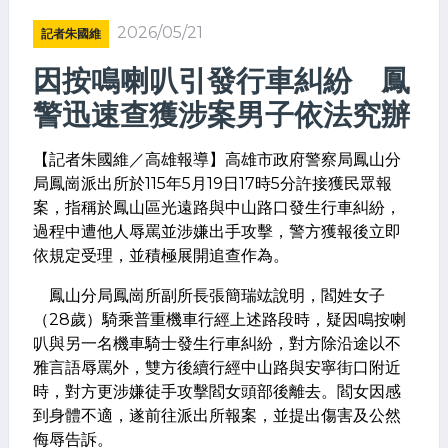
2026/05/21
記者朱國維
因按鳴喇叭引發行車糾紛 鳳
警迅速查獲涉案男子依法究辦
【記者朱國維／高雄報導】高雄市政府警察局鳳山分
局鳳崗派出所於115年5月19日17時5分許接獲民眾報
案，指稱於鳳山區光遠路與中山路口發生行車糾紛，
過程中遭他人辱罵並涉嫌出手攻擊，警方獲報後立即
依規定受理，並積極展開追查作為。
鳳山分局鳳崗所副所長張簡瑞竑說明，閻姓女子
（28歲）騎乘普重機車行經上述路段時，疑因鳴按喇
叭與另一名機車騎士發生行車糾紛，對方除沿途以不
雅言語辱罵外，雙方後續行經中山路與安寧街口附近
時，對方更涉嫌徒手攻擊閻女頭部後離去。閻女因感
到身體不適，遂前往派出所報案，並提出傷害及公然
侮辱告訴。