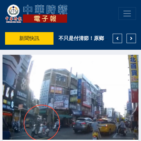
許雅涵直直播熱門短劇推薦出爐！3部抖音熱度口碑雙優作品一次看 《野火燎原》登真人短劇榜冠軍
新聞快訊
高雄親子遊樂園區8月登場 高雄市鳳山警籲搭乘大眾運輸避車潮
不只是付清節！原鄉天籟致敬「警界鐵漢」！高市警少年隊融了波麗士爸爸的心