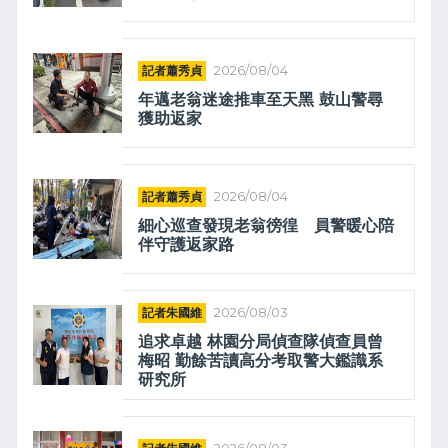
記者蕭秀貞
2026/08/04
年邁老翁迷途推車至天黑 鼓山警尋
獲助返家
記者蕭秀貞
2026/08/04
細心巡查發現老翁徬徨 員警暖心陪
伴守護返家路
記者朱國維
2026/08/03
追求卓越 林園分局偵查隊偵查員曾
梅昭 勤餘苦讀高分考取警大鑑識系
研究所