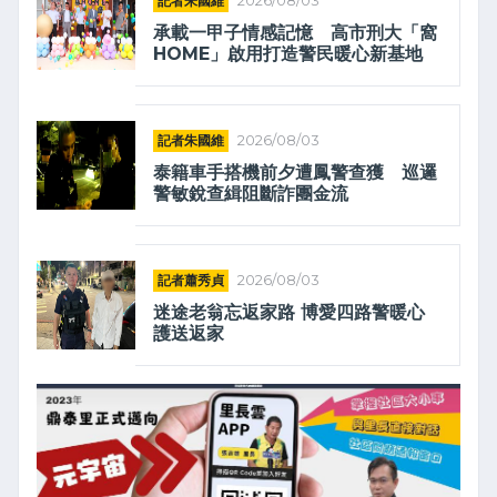
記者朱國維
2026/08/03
承載一甲子情感記憶 高市刑大「窩
HOME」啟用打造警民暖心新基地
記者朱國維
2026/08/03
泰籍車手搭機前夕遭鳳警查獲 巡邏
警敏銳查緝阻斷詐團金流
記者蕭秀貞
2026/08/03
迷途老翁忘返家路 博愛四路警暖心
護送返家