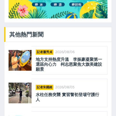
其他熱門新聞
記者蕭秀貞
2026/08/06
地方支持熱度升溫 李振豪凝聚第一
選區向心力 柯志恩聚焦大旗美建設
願景
記者朱國維
2026/08/05
水柱任務突襲 實習警初登場守護行
人