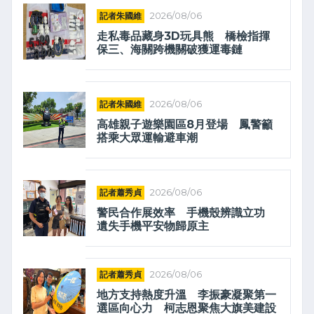
記者朱國維
2026/08/06
走私毒品藏身3D玩具熊 橋檢指揮
保三、海關跨機關破獲運毒鏈
記者朱國維
2026/08/06
高雄親子遊樂園區8月登場 鳳警籲
搭乘大眾運輸避車潮
記者蕭秀貞
2026/08/06
警民合作展效率 手機殼辨識立功
遺失手機平安物歸原主
記者蕭秀貞
2026/08/06
地方支持熱度升溫 李振豪凝聚第一
選區向心力 柯志恩聚焦大旗美建設