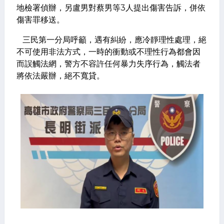
地檢署偵辦，另盧男對蔡男等3人提出傷害告訴，併依
傷害罪移送。
三民第一分局呼籲，遇有糾紛，應冷靜理性處理，絕
不可使用非法方式，一時的衝動或不理性行為都會因
而誤觸法網，警方不容許任何暴力失序行為，觸法者
將依法嚴辦，絕不寬貸。