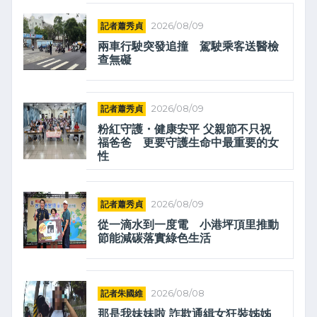
記者蕭秀貞
2026/08/09
兩車行駛突發追撞 駕駛乘客送醫檢
查無礙
記者蕭秀貞
2026/08/09
粉紅守護・健康安平 父親節不只祝
福爸爸 更要守護生命中最重要的女
性
記者蕭秀貞
2026/08/09
從一滴水到一度電 小港坪頂里推動
節能減碳落實綠色生活
記者朱國維
2026/08/08
那是我妹妹啦 詐欺通緝女狂裝姊姊