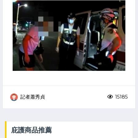
記者蕭秀貞
15185
庇護商品推薦