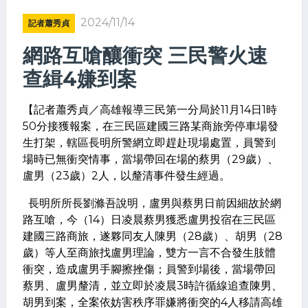
2024/11/14
記者蕭秀貞
網路互嗆釀衝突 三民警火速
查緝4嫌到案
【記者蕭秀貞／高雄報導
三民
第一分局於11月14日1時
50分接獲報案，在三民區建國三路某商旅旁停車場發
生打架，轄區長明所警網立即趕赴現場處置，員警到
場時已無衝突情事，當場帶回在場的蔡男（29歲）、
盧男（23歲）2人，以釐清事件發生經過。
長明所所長劉滌吾說明，盧男與蔡男日前因細故於網
路互嗆，今（14）日凌晨蔡男獲悉盧男投宿在三民區
建國三路商旅，遂夥同友人陳男（28歲）、胡男（28
歲）等人至商旅找盧男理論，雙方一言不合發生肢體
衝突，造成盧男手腳擦挫傷；員警到場後，當場帶回
蔡男、盧男釐清，並立即於凌晨3時許循線追查陳男、
胡男到案，全案依妨害秩序罪嫌將衝突的4人移請高雄