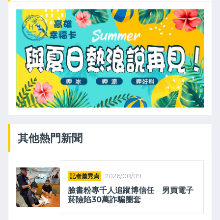
其他熱門新聞
記者蕭秀貞
2026/08/09
臉書粉專千人追蹤博信任 男買電子
菸險陷30萬詐騙圈套