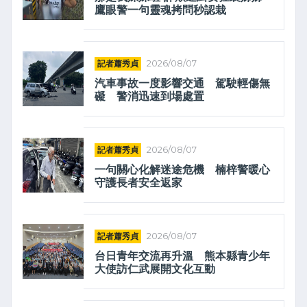
鷹眼警一句靈魂拷問秒認栽
記者蕭秀貞
2026/08/07
汽車事故一度影響交通 駕駛輕傷無
礙 警消迅速到場處置
記者蕭秀貞
2026/08/07
一句關心化解迷途危機 楠梓警暖心
守護長者安全返家
記者蕭秀貞
2026/08/07
台日青年交流再升溫 熊本縣青少年
大使訪仁武展開文化互動