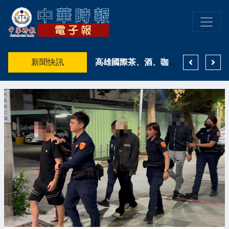
預見未來FORESEEING THE FUTURE 預見不可說
新聞快訊
臉書粉專千人追蹤博信任 男買電子菸險陷30萬詐騙圈套
高雄國際茶、酒、咖啡暨食品展前進高雄展覽館 首次橫跨南北雙館 共創港都飲食派對