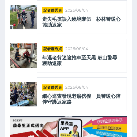
記者蕭秀貞
2026/08/04
走失毛孩誤入繞境隊伍 杉林警暖心
協助返家
記者蕭秀貞
2026/08/04
年邁老翁迷途推車至天黑 鼓山警尋
獲助返家
記者蕭秀貞
2026/08/04
細心巡查發現老翁徬徨 員警暖心陪
伴守護返家路