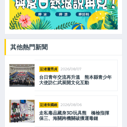
其他熱門新聞
記者蕭秀貞
2026/08/07
台日青年交流再升溫 熊本縣青少年
大使訪仁武展開文化互動
記者朱國維
2026/08/06
走私毒品藏身3D玩具熊 橋檢指揮
保三、海關跨機關破獲運毒鏈