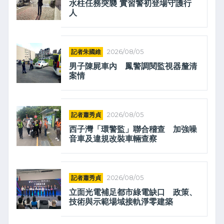
水柱任務突襲 實習警初登場守護行
人
記者朱國維
2026/08/05
男子陳屍車內 鳳警調閱監視器釐清
案情
記者蕭秀貞
2026/08/05
西子灣「環警監」聯合稽查 加強噪
音車及違規改裝車輛查察
記者蕭秀貞
2026/08/05
立面光電補足都市綠電缺口 政策、
技術與示範場域接軌淨零建築