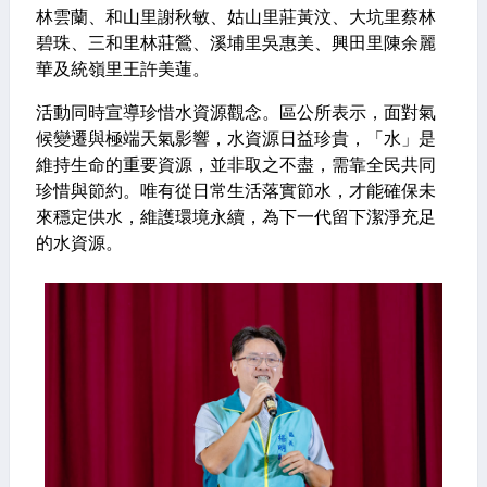
林雲蘭、和山里謝秋敏、姑山里莊黃汶、大坑里蔡林
碧珠、三和里林莊鶯、溪埔里吳惠美、興田里陳余麗
華及統嶺里王許美蓮。
活動同時宣導珍惜水資源觀念。區公所表示，面對氣
候變遷與極端天氣影響，水資源日益珍貴，「水」是
維持生命的重要資源，並非取之不盡，需靠全民共同
珍惜與節約。唯有從日常生活落實節水，才能確保未
來穩定供水，維護環境永續，為下一代留下潔淨充足
的水資源。