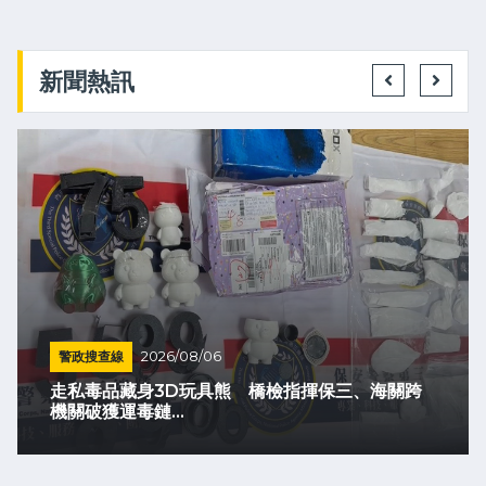
新聞熱訊
警政搜查線
2026/08/06
走私毒品藏身3D玩具熊 橋檢指揮保三、海關跨
機關破獲運毒鏈...