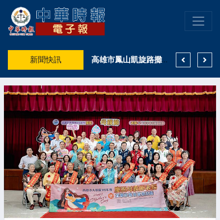
不只是付清節！原鄉天籟致敬「警界鐵漢」！高市警少年隊融了波麗士爸爸的心
新聞快訊
防空警報響起仍騎車上路！鳳山女「無照、無牌、未戴安全帽」拒停 最高恐挨10萬2500元
高雄市鳳山凱旋路攤商爆爭執 鄰攤噪音爆口角 鳳警主動介入調查依法偵辦