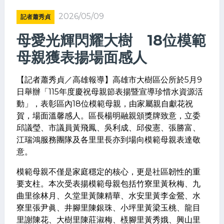
2026/05/09
記者蕭秀貞
母愛光輝閃耀大樹 18位模範
母親獲表揚場面感人
【記者蕭秀貞／高雄報導】高雄市大樹區公所於5月9
日舉辦「115年度慶祝母親節表揚暨宣導珍惜水資源活
動」，表彰區內18位模範母親，由家屬親自獻花祝
賀，場面溫馨感人。區長楊明融親頒獎牌致意，立委
邱議瑩、市議員黃飛鳳、吳利成、邱俊憲、張勝富、
江瑞鴻服務團隊及各里里長亦到場向模範母親表達敬
意。
模範母親不僅是家庭穩定的核心，更是社區韌性的重
要支柱。本次受表揚模範母親包括竹寮里黃秋梅、九
曲里徐林月、久堂里黃陳精華、水安里黃李金鶯、水
寮里張尹眞、井腳里陳銀珠、小坪里黃梁玉桃、龍目
里謝陳花、大樹里陳莊淑梅、檨腳里黃秀娥、興山里