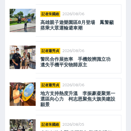
記者朱國維
2026/08/06
高雄親子遊樂園區8月登場 鳳警籲
搭乘大眾運輸避車潮
記者蕭秀貞
2026/08/06
警民合作展效率 手機殼辨識立功
遺失手機平安物歸原主
記者蕭秀貞
2026/08/06
地方支持熱度升溫 李振豪凝聚第一
選區向心力 柯志恩聚焦大旗美建設
願景
記者朱國維
2026/08/05