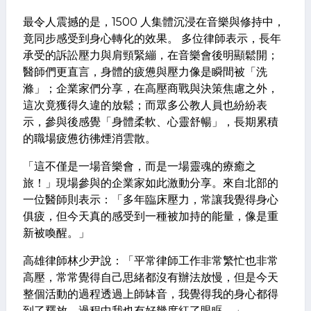
最令人震撼的是，1500 人集體沉浸在音樂與修持中，
竟同步感受到身心轉化的效果。 多位律師表示，長年
承受的訴訟壓力與肩頸緊繃，在音樂會後明顯鬆開；
醫師們更直言，身體的疲憊與壓力像是瞬間被「洗
滌」；企業家們分享，在高壓商戰與決策焦慮之外，
這次竟獲得久違的放鬆；而眾多公教人員也紛紛表
示，參與後感覺「身體柔軟、心靈舒暢」，長期累積
的職場疲憊彷彿煙消雲散。
「這不僅是一場音樂會，而是一場靈魂的療癒之
旅！」現場參與的企業家如此激動分享。來自北部的
一位醫師則表示：「多年臨床壓力，常讓我覺得身心
俱疲，但今天真的感受到一種被加持的能量，像是重
新被喚醒。」
高雄律師林少尹說：「平常律師工作非常繁忙也非常
高壓，常常覺得自己思緒都沒有辦法放慢，但是今天
整個活動的過程透過上師缽音，我覺得我的身心都得
到了釋放，過程中我也有好幾度紅了眼眶。」