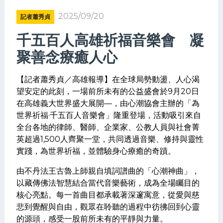
2025/09/20
記者蕭秀貞
千五百人高雄祈福音樂會 凝
聚善念療癒人心
【記者蕭秀貞／高雄報導】在全球局勢動盪、人心渴
望安定的此刻，一場前所未有的公益盛會於9月20日
在高雄義大世界盛大展開—，由心潮協會主辦的「為
世界祈福·千五百人音樂會」隆重登場，活動吸引來自
全台各地的律師、醫師、企業家、公教人員與社會菁
英超過1,500人齊聚一堂，共同透過音樂、修持與靈性
實踐，為世界祈福，並體驗身心療癒的奇蹟。
由不丹法王古魯上師親自填詞譜曲的「心潮神曲」，
以藏傳佛法智慧結合當代音樂藝術，成為全場矚目的
核心亮點。每一首曲目都承載著深邃寓意，從愛與慈
悲到覺醒與自由，觀眾在聆聽的過程中彷彿回到心靈
的源頭，感受一股前所未有的平靜與力量。