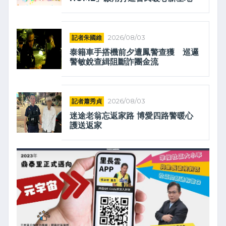
記者朱國維
2026/08/03
泰籍車手搭機前夕遭鳳警查獲 巡邏
警敏銳查緝阻斷詐團金流
記者蕭秀貞
2026/08/03
迷途老翁忘返家路 博愛四路警暖心
護送返家