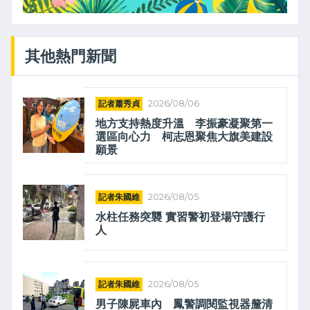
其他熱門新聞
記者蕭秀貞
2026/08/06
地方支持熱度升溫 李振豪凝聚第一
選區向心力 柯志恩聚焦大旗美建設
願景
記者朱國維
2026/08/05
水柱任務突襲 實習警初登場守護行
人
記者朱國維
2026/08/05
男子陳屍車內 鳳警調閱監視器釐清