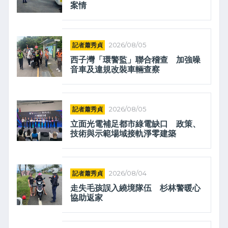
案情
記者蕭秀貞
2026/08/05
西子灣「環警監」聯合稽查 加強噪
音車及違規改裝車輛查察
記者蕭秀貞
2026/08/05
立面光電補足都市綠電缺口 政策、
技術與示範場域接軌淨零建築
記者蕭秀貞
2026/08/04
走失毛孩誤入繞境隊伍 杉林警暖心
協助返家