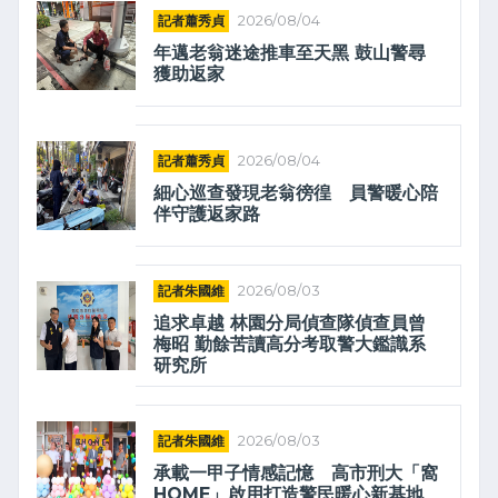
記者蕭秀貞
2026/08/04
年邁老翁迷途推車至天黑 鼓山警尋
獲助返家
記者蕭秀貞
2026/08/04
細心巡查發現老翁徬徨 員警暖心陪
伴守護返家路
記者朱國維
2026/08/03
追求卓越 林園分局偵查隊偵查員曾
梅昭 勤餘苦讀高分考取警大鑑識系
研究所
記者朱國維
2026/08/03
承載一甲子情感記憶 高市刑大「窩
HOME」啟用打造警民暖心新基地