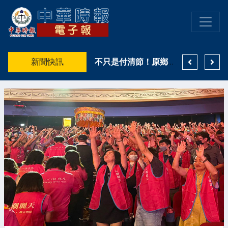
許雅涵直直播熱門短劇推薦出爐！3部抖音熱度口碑雙優作品一次看 《野火燎原》登真人短劇榜冠軍
新聞快訊
高雄親子遊樂園區8月登場 高雄市鳳山警籲搭乘大眾運輸避車潮
不只是付清節！原鄉天籟致敬「警界鐵漢」！高市警少年隊融了波麗士爸爸的心