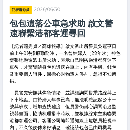
2026/06/30
記者蕭秀貞
包包遺落公車急求助 啟文警
速聯繫港都客運尋回
【記者蕭秀貞／高雄報導】啟文派出所警員吳冠亨日
前上午9時擔服勤務時，一名曾姓婦人（29年次）神色
慌張地跑進派出所求助，表示自己剛搭乘港都客運下
車後，才驚覺隨身包包遺落在車上，內有手機、錢包
及重要個人證件，因擔心財物遭人侵占，急得不知所
措。
員警先安撫其焦急情緒，並詳細詢問搭乘路線與上
下車地點。由於婦人年事已高，無法明確記起公車車
號與班次，增加查找難度，但員警仍耐心調閱沿途監
視器畫面，協助梳理搭車時段，並根據線索主動聯繫
港都客運公司。客運公司隨即通知線上駕駛員檢視車
內，不久後便傳來好消息，確認該包包已由司機尋