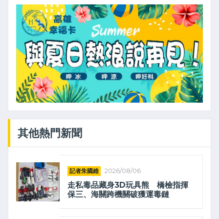
其他熱門新聞
記者朱國維
2026/08/06
走私毒品藏身3D玩具熊 橋檢指揮
保三、海關跨機關破獲運毒鏈