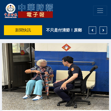
許雅涵直直播熱門短劇推薦出爐！3部抖音熱度口碑雙優作品一次看 《野火燎原》登真人短劇榜冠軍
新聞快訊
高雄親子遊樂園區8月登場 高雄市鳳山警籲搭乘大眾運輸避車潮
不只是付清節！原鄉天籟致敬「警界鐵漢」！高市警少年隊融了波麗士爸爸的心