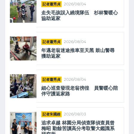
記者蕭秀貞
2026/08/04
走失毛孩誤入繞境隊伍 杉林警暖心
協助返家
記者蕭秀貞
2026/08/04
年邁老翁迷途推車至天黑 鼓山警尋
獲助返家
記者蕭秀貞
2026/08/04
細心巡查發現老翁徬徨 員警暖心陪
伴守護返家路
記者朱國維
2026/08/03
追求卓越 林園分局偵查隊偵查員曾
梅昭 勤餘苦讀高分考取警大鑑識系