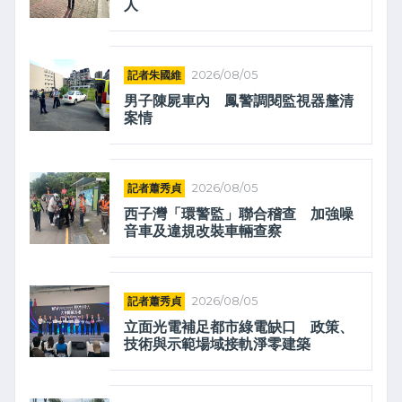
人
記者朱國維
2026/08/05
男子陳屍車內 鳳警調閱監視器釐清
案情
記者蕭秀貞
2026/08/05
西子灣「環警監」聯合稽查 加強噪
音車及違規改裝車輛查察
記者蕭秀貞
2026/08/05
立面光電補足都市綠電缺口 政策、
技術與示範場域接軌淨零建築