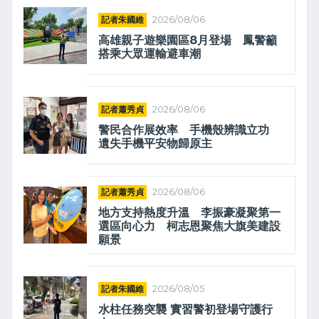
記者朱國維
2026/08/06
高雄親子遊樂園區8月登場 鳳警籲
搭乘大眾運輸避車潮
記者蕭秀貞
2026/08/06
警民合作展效率 手機殼辨識立功
遺失手機平安物歸原主
記者蕭秀貞
2026/08/06
地方支持熱度升溫 李振豪凝聚第一
選區向心力 柯志恩聚焦大旗美建設
願景
記者朱國維
2026/08/05
水柱任務突襲 實習警初登場守護行