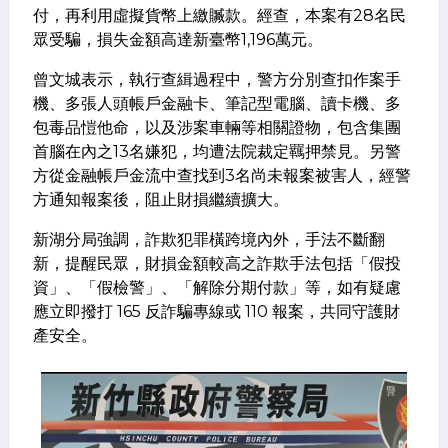
付，再利用虛擬貨幣上繳贓款。經查，本案有28名民
眾受騙，損失金額高達新臺幣1,196萬元。
曾文城表示，執行查緝過程中，警方分別查扣作案手
機、多張人頭帳戶金融卡、筆記型電腦、讀卡機、多
包毒品愷他命，以及涉案車輛等相關證物，包含集團
首腦在內之13名嫌犯，均遭法院裁定羈押禁見。另警
方從金融帳戶金流中查找到3名尚未報案被害人，經警
方通知報案後，阻止財損繼續擴大。
新湖分局強調，詐欺犯罪橫跨境內外，手法不斷翻
新，提醒民眾，財損金額較高之詐欺手法包括「假投
資」、「假檢警」、「解除分期付款」等，如有疑慮
應立即撥打 165 反詐騙專線或 110 報案，共同守護財
產安全。