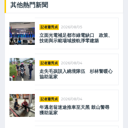
其他熱門新聞
記者蕭秀貞
2026/08/05
立面光電補足都市綠電缺口 政策、
技術與示範場域接軌淨零建築
記者蕭秀貞
2026/08/04
走失毛孩誤入繞境隊伍 杉林警暖心
協助返家
記者蕭秀貞
2026/08/04
年邁老翁迷途推車至天黑 鼓山警尋
獲助返家