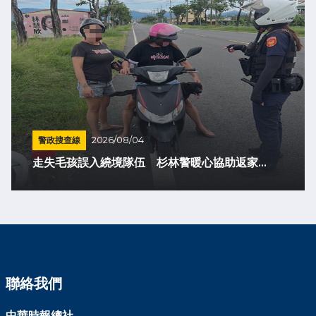
警政搜查線
2026/08/04
走失毛孩誤入繞境隊伍 杉林警暖心協助返家...
聯絡我們
中華時報總社