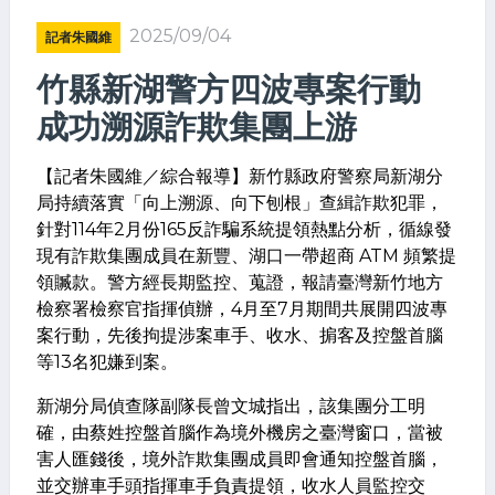
2025/09/04
記者朱國維
竹縣新湖警方四波專案行動
成功溯源詐欺集團上游
【記者朱國維／綜合報導】新竹縣政府警察局新湖分
局持續落實「向上溯源、向下刨根」查緝詐欺犯罪，
針對114年2月份165反詐騙系統提領熱點分析，循線發
現有詐欺集團成員在新豐、湖口一帶超商 ATM 頻繁提
領贓款。警方經長期監控、蒐證，報請臺灣新竹地方
檢察署檢察官指揮偵辦，4月至7月期間共展開四波專
案行動，先後拘提涉案車手、收水、掮客及控盤首腦
等13名犯嫌到案。
新湖分局偵查隊副隊長
曾文城
指出，該集團分工明
確，由蔡姓控盤首腦作為境外機房之臺灣窗口，當被
害人匯錢後，境外詐欺集團成員即會通知控盤首腦，
並交辦車手頭指揮車手負責提領，收水人員監控交