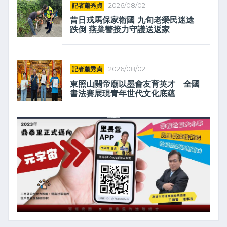
記者蕭秀貞
2026/08/02
昔日戎馬保家衛國 九旬老榮民迷途
跌倒 燕巢警接力守護送返家
記者蕭秀貞
2026/08/02
東照山關帝廟以墨會友育英才 全國
書法賽展現青年世代文化底蘊