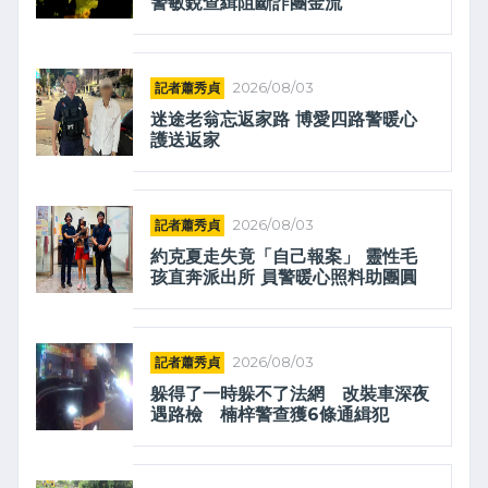
警敏銳查緝阻斷詐團金流
記者蕭秀貞
2026/08/03
迷途老翁忘返家路 博愛四路警暖心
護送返家
記者蕭秀貞
2026/08/03
約克夏走失竟「自己報案」 靈性毛
孩直奔派出所 員警暖心照料助團圓
記者蕭秀貞
2026/08/03
躲得了一時躲不了法網 改裝車深夜
遇路檢 楠梓警查獲6條通緝犯