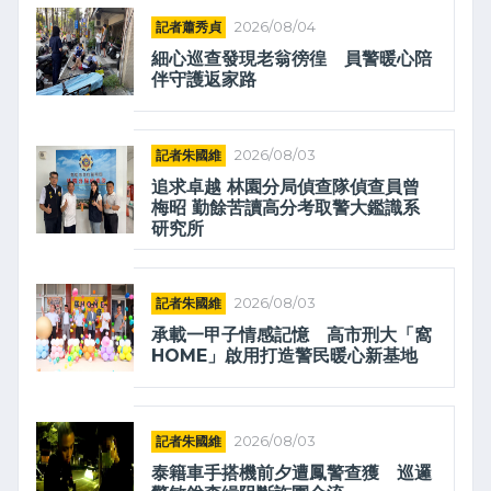
記者蕭秀貞
2026/08/04
細心巡查發現老翁徬徨 員警暖心陪
伴守護返家路
記者朱國維
2026/08/03
追求卓越 林園分局偵查隊偵查員曾
梅昭 勤餘苦讀高分考取警大鑑識系
研究所
記者朱國維
2026/08/03
承載一甲子情感記憶 高市刑大「窩
HOME」啟用打造警民暖心新基地
記者朱國維
2026/08/03
泰籍車手搭機前夕遭鳳警查獲 巡邏