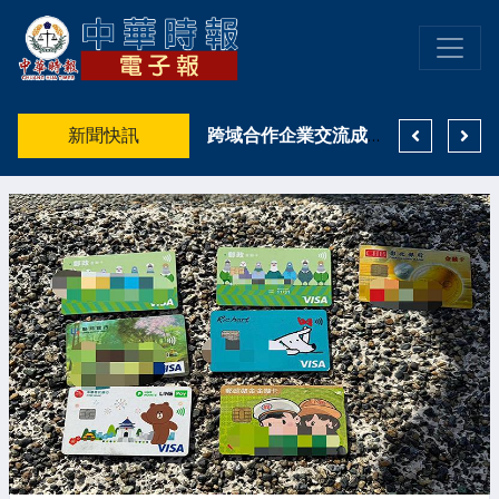
食安風波延燒 高雄大遠百提供消費者不同於一般通路的食用油選擇
新聞快訊
高雄市「樂動長明」音樂祭熱鬧登場 8月15日邀民眾逛商圈、聽音樂、享美食！
跨域合作企業交流成AI關鍵 鄭金鴻：打造臻峰智匯串聯企業資源